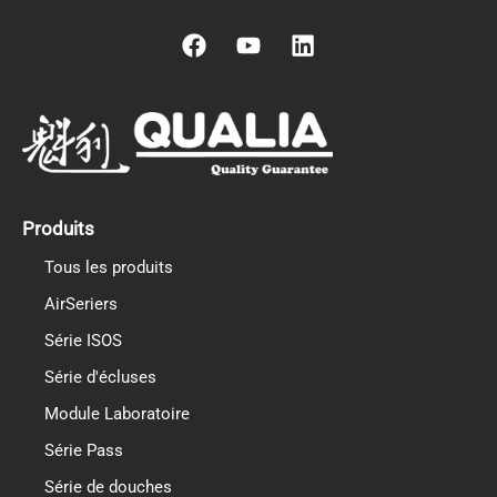
F
Y
L
a
o
i
c
u
n
e
t
k
b
u
e
o
b
d
o
e
i
k
n
Produits
Tous les produits
AirSeriers
Série ISOS
Série d'écluses
Module Laboratoire
Série Pass
Série de douches