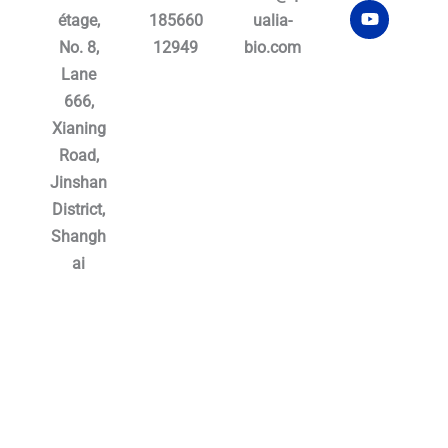
o
e
b
étage,
185660
ualia-
o
r
e
No. 8,
12949
bio.com
k
Lane
666,
Xianing
Road,
Jinshan
District,
Shangh
ai