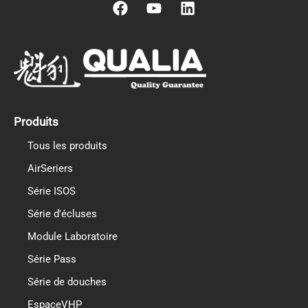
F
Y
L
a
o
i
c
u
n
e
t
k
b
u
e
o
b
d
o
e
i
k
n
Produits
Tous les produits
AirSeriers
Série ISOS
Série d'écluses
Module Laboratoire
Série Pass
Série de douches
EspaceVHP