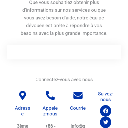
Que vous souhaitiez obtenir plus
d'informations sur nos services ou que
vous ayez besoin d'aide, notre équipe
dévouée est prête à répondre à vos
besoins avec la plus grande importance.
Connectez-vous avec nous
Suivez-
nous
F
T
Y
Adress
Appele
Courrie
a
w
o
e
z-nous
l
c
i
u
e
t
t
3ème
+86 -
info@q
b
t
u