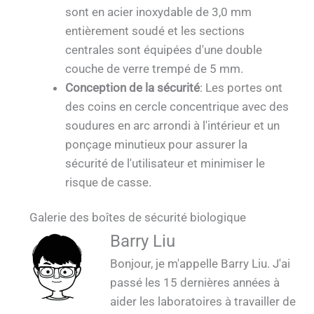
sont en acier inoxydable de 3,0 mm
entièrement soudé et les sections
centrales sont équipées d'une double
couche de verre trempé de 5 mm.
Conception de la sécurité
: Les portes ont
des coins en cercle concentrique avec des
soudures en arc arrondi à l'intérieur et un
ponçage minutieux pour assurer la
sécurité de l'utilisateur et minimiser le
risque de casse.
Module QUALIA BSL 3 Vue intérieure du
Passbox de biosécurité QUALIA avec
Galerie des boîtes de sécurité biologique
QUALIA BSL 3 Module Laboratoire Système
QUALIA VHP Generator III Dual Chamber
Passbox de biosécurité QUALIA double
Passbox de biosécurité QUALIA double
Passbox de biosécurité QUALIA avec portes
Passbox de biosécurité QUALIA avec scellé
Boîte de sécurité biologique QUALIA avec
laboratoire avec douche à eau et système
Boîte de sécurité biologique QUALIA avec
validation dynamique Utilisation Tube de
QUALIA VHP Generator III Passbox de
QUALIA VHP Generator III Passbox de
Passbox de biosécurité QUALIA Acier
Boîte de sécurité biologique QUALIA
QUALIA Biosafety Passbox 9 Set en
chambre avec portes APR pneumatiques en
Biosafety Passbox Sterilization (boîte de
Boîte de sécurité QUALIA L Type _1
de Filtration In Situ et Biosécurité
chambre avec portes APR à joint
Barry Liu
gonflage caché Sceau pneumatique Porte
de filtration in situ et boîte de sécurité
mécanique Poignée de porte APR_1
inoxydable cercle intérieur détails_1
portes à fermeture pneumatique
scellé mécanique Porte APR_1
montée sur un mur en béton_1
biosécurité Stérilisation 2_1
biosécurité Stérilisation 1_1
à scellés mécaniques
atelier_1
passage de sécurité biologique)
pneumatique sur site_1
Passbox_1
usine_1
Bonjour, je m'appelle Barry Liu. J'ai
biologique_1
APR_1
passé les 15 dernières années à
aider les laboratoires à travailler de