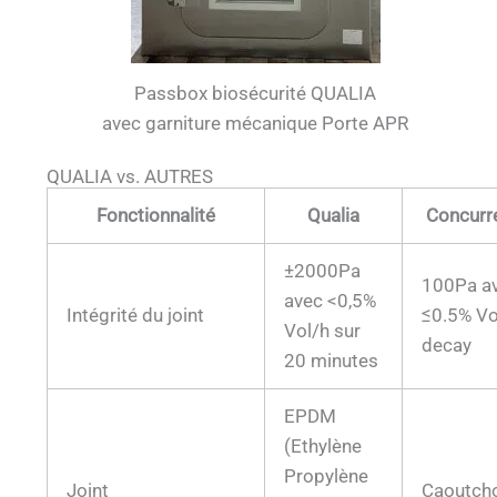
Passbox biosécurité QUALIA
avec garniture mécanique Porte APR
QUALIA vs. AUTRES
Fonctionnalité
Qualia
Concurr
±2000Pa
100Pa a
avec <0,5%
Intégrité du joint
≤0.5% Vo
Vol/h sur
decay
20 minutes
EPDM
(Ethylène
Propylène
Joint
Caoutch