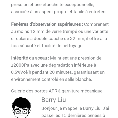
pression et une étanchéité exceptionnelle,
associée à un aspect propre et facile à entretenir.
Fenêtres d'observation supérieures :
Comprenant
au moins 12 mm de verre trempé ou une variante
circulaire à double couche de 32 mm, il offre à la
fois sécurité et facilité de nettoyage.
Intégrité du sceau :
Maintient une pression de
±2000Pa avec une dégradation inférieure à
0,5%Vol/h pendant 20 minutes, garantissant un
environnement contrôlé en salle blanche.
Galerie des portes APR à garniture mécanique
Portes APR à scellement mécanique
Garniture mécanique APR QUALIA pour salle
Portes APR à garniture mécanique QUALIA
Portes APR à garniture mécanique QUALIA
Portes APR à garniture mécanique QUALIA
Portes APR à garniture mécanique QUALIA
Portes APR à scellement mécanique
QUALIA - Passerelle contaminée (Zone de
Barry Liu
montées en laboratoire module BSL 3 2_1
montées en laboratoire module BSL 3 _1
QUALIA montées sur mur en béton_1
de grands animaux-Mur en béton_1
montées sur mur en inox _1
sur le Fair_1
protection pour grands animaux)_1_1
Bonjour, je m'appelle Barry Liu. J'ai
passé les 15 dernières années à