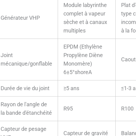
Module labyrinthe
Plat d
complet à vapeur
type c
Générateur VHP
sèche et à canaux
incom
multiples
à la f
EPDM (Ethylène
Joint
Propylène Diène
Caout
mécanique/gonflable
Monomère)
6±5°shoreA
Durée de vie du joint
≥5 ans
≤1-3 
Rayon de l'angle de
R95
R100
la bande d'étanchéité
Capteur de pesage
Capteur de gravité
Balanc