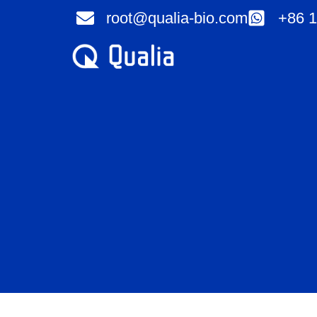
Aller
root@qualia-bio.com
+86 1
au
contenu