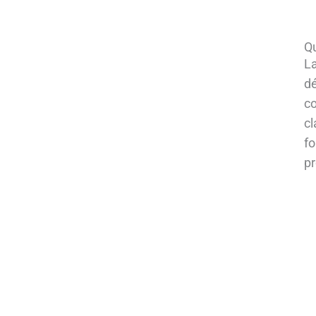
Qu
La
dé
co
cl
fo
pr