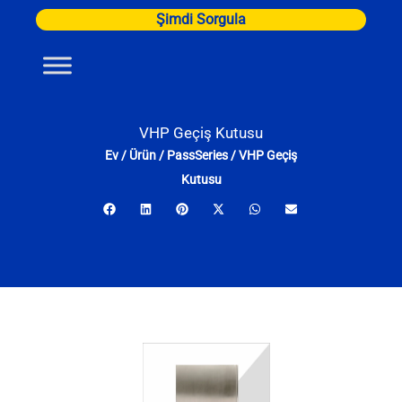
İçeriğe
Şimdi Sorgula
atla
VHP Geçiş Kutusu
Ev
/
Ürün
/
PassSeries
/
VHP Geçiş
Kutusu