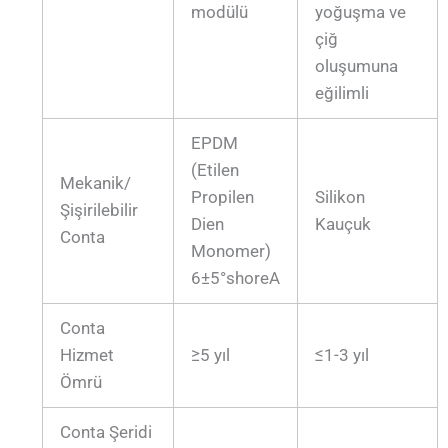
modülü
yoğuşma ve
çiğ
oluşumuna
eğilimli
EPDM
(Etilen
Mekanik/
Propilen
Silikon
Şişirilebilir
Dien
Kauçuk
Conta
Monomer)
6±5°shoreA
Conta
Hizmet
≥5 yıl
≤1-3 yıl
Ömrü
Conta Şeridi