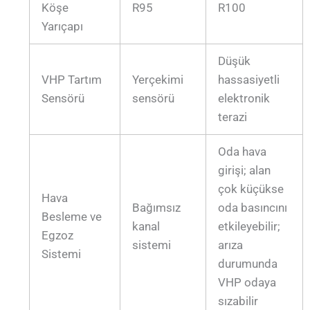
Köşe
R95
R100
Yarıçapı
Düşük
VHP Tartım
Yerçekimi
hassasiyetli
Sensörü
sensörü
elektronik
terazi
Oda hava
girişi; alan
çok küçükse
Hava
Bağımsız
oda basıncını
Besleme ve
kanal
etkileyebilir;
Egzoz
sistemi
arıza
Sistemi
durumunda
VHP odaya
sızabilir