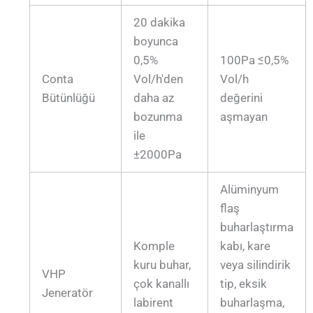
20 dakika
boyunca
0,5%
100Pa ≤0,5%
Conta
Vol/h'den
Vol/h
Bütünlüğü
daha az
değerini
bozunma
aşmayan
ile
±2000Pa
Alüminyum
flaş
buharlaştırma
Komple
kabı, kare
kuru buhar,
veya silindirik
VHP
çok kanallı
tip, eksik
Jeneratör
labirent
buharlaşma,