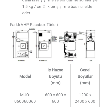
1,5 kg / cm2'lik bir şişirme basıncı elde
eder.
Farklı VHP Passbox Türleri
İç Hazne
Genel
Model
Boyutu
Boyutlar
(mm)
(mm)
MUO-
600 x 600 x
1200 x
060060060
600
2400 x 600