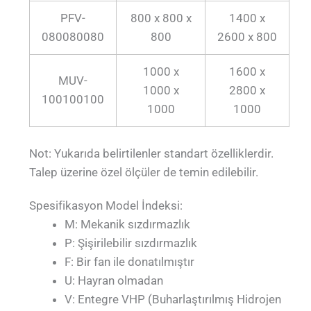
PFV-
800 x 800 x
1400 x
080080080
800
2600 x 800
1000 x
1600 x
MUV-
1000 x
2800 x
100100100
1000
1000
Not: Yukarıda belirtilenler standart özelliklerdir.
Talep üzerine özel ölçüler de temin edilebilir.
Spesifikasyon Model İndeksi:
M: Mekanik sızdırmazlık
P: Şişirilebilir sızdırmazlık
F: Bir fan ile donatılmıştır
U: Hayran olmadan
V: Entegre VHP (Buharlaştırılmış Hidrojen