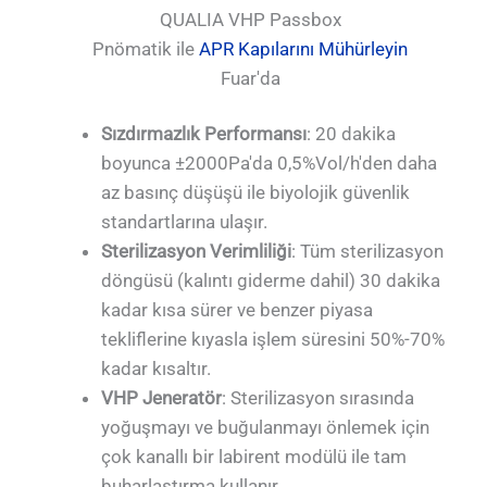
QUALIA VHP Passbox
Pnömatik ile
APR Kapılarını Mühürleyin
Fuar'da
Sızdırmazlık Performansı
: 20 dakika
boyunca ±2000Pa'da 0,5%Vol/h'den daha
az basınç düşüşü ile biyolojik güvenlik
standartlarına ulaşır.
Sterilizasyon Verimliliği
: Tüm sterilizasyon
döngüsü (kalıntı giderme dahil) 30 dakika
kadar kısa sürer ve benzer piyasa
tekliflerine kıyasla işlem süresini 50%-70%
kadar kısaltır.
VHP Jeneratör
: Sterilizasyon sırasında
yoğuşmayı ve buğulanmayı önlemek için
çok kanallı bir labirent modülü ile tam
buharlaştırma kullanır.