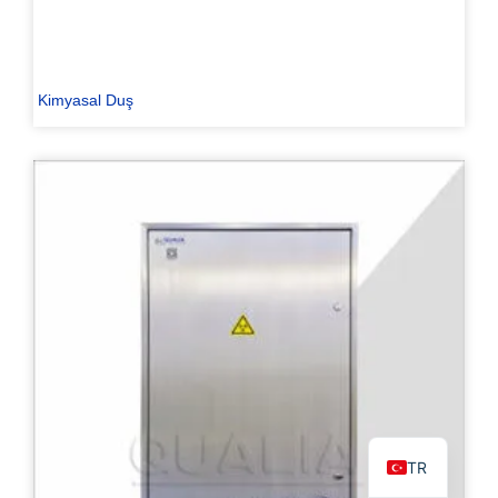
Kimyasal Duş
PL
ES
RO
RU
PT
IT
KO
FR
EN
TR