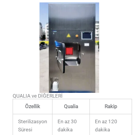
QUALIA ve DİĞERLERİ
Özellik
Qualia
Rakip
Sterilizasyon
En az 30
En az 120
Süresi
dakika
dakika