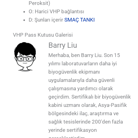
Peroksit)
O: Harici VHP bağlantısı
D: Şunları içerir
SMAÇ TANKI
VHP Pass Kutusu Galerisi
QUALIA VHP Passbox dinamik doğrulama
QUALIA VHP Passbox dinamik doğrulama
QUALIA VHP Pnömatik Contalı Geçiş Kutusu
QUALIA VHP Passbox Pnömatik Conta APR
QUALIA VHP Mekanik Contalı APR Kapılı
QUALIA VHP Passbox EPDM Pnömatik
QUALIA VHP Fair_1 üzerinde Pnömatik
kullanımı ile Gizli şişirme tüpü Pnömatik
kullanımı ile Gizli şişirme tüpü Pnömatik
QUALIA VHP Passbox Factory_1'de
QUALIA VHP Passbox _1
Barry Liu
Kapı In-build VHP UV Lamba Anti-UV Cam_1
Contalı APR Kapılı Geçiş Kutusu
APR Kapılar Yapı İçi VHP_1
Geçiş Kutusu _1
Contalı Conta_1
Conta APR Kapı Yerinde_1
Conta APR Door_1
Merhaba, ben Barry Liu. Son 15
yılımı laboratuvarların daha iyi
biyogüvenlik ekipmanı
uygulamalarıyla daha güvenli
çalışmasına yardımcı olarak
geçirdim. Sertifikalı bir biyogüvenlik
kabini uzmanı olarak, Asya-Pasifik
bölgesindeki ilaç, araştırma ve
sağlık tesislerinde 200'den fazla
yerinde sertifikasyon