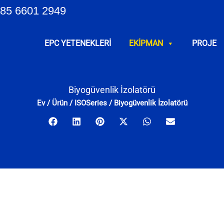
85 6601 2949
EPC YETENEKLERI
EKIPMAN
PROJE
Biyogüvenlik İzolatörü
Ev
/
Ürün
/
ISOSeries
/
Biyogüvenlik İzolatörü