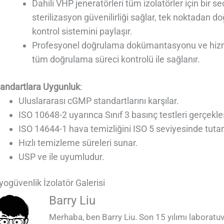
Dahili VHP jeneratörleri tüm izolatörler için bir 
sterilizasyon güvenilirliği sağlar, tek noktadan do
kontrol sistemini paylaşır.
Profesyonel doğrulama dokümantasyonu ve hizme
tüm doğrulama süreci kontrolü ile sağlanır.
tandartlara Uygunluk
:
Uluslararası cGMP standartlarını karşılar.
ISO 10648-2 uyarınca Sınıf 3 basınç testleri gerçekleşt
ISO 14644-1 hava temizliğini ISO 5 seviyesinde tutar
Hızlı temizleme süreleri sunar.
USP ve ile uyumludur.
yogüvenlik İzolatör Galerisi
QUALIA Biyogüvenlik İzolatörü, Biyogüvenlik İzolasyon
QUALIA Biyogüvenlik İzolatörü Çok İst
QUALIA Biyogüvenlik İzolatörü Çok İst
QUALIA Biyogüvenlik İzolatörü Kurulu
QUALIA Biyogüvenlik İzolatörü Kurulu
QUALIA Biyogüvenlik İzolatörü Çok İs
QUALIA Biyogüvenlik İzolatörü Kurulu
QUALIA Biyogüvenlik İzolatörü FAT 
QUALIA Biyogüvenlik İzolatör Eldive
Barry Liu
testinde üst kurulum
Merhaba, ben Barry Liu. Son 15 yılımı laboratuv