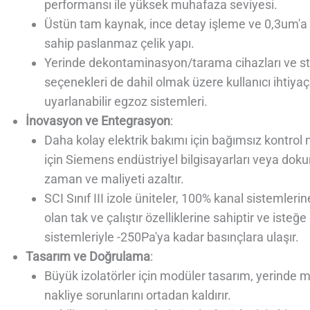
performansı ile yüksek muhafaza seviyesi.
Üstün tam kaynak, ince detay işleme ve 0,3um'a
sahip paslanmaz çelik yapı.
Yerinde dekontaminasyon/tarama cihazları ve ster
seçenekleri de dahil olmak üzere kullanıcı ihtiyaçl
uyarlanabilir egzoz sistemleri.
İnovasyon ve Entegrasyon
:
Daha kolay elektrik bakımı için bağımsız kontrol
için Siemens endüstriyel bilgisayarları veya dok
zaman ve maliyeti azaltır.
SCI Sınıf III izole üniteler, 100% kanal sistemleri
olan tak ve çalıştır özelliklerine sahiptir ve ist
sistemleriyle -250Pa'ya kadar basınçlara ulaşır.
Tasarım ve Doğrulama
:
Büyük izolatörler için modüler tasarım, yerinde 
nakliye sorunlarını ortadan kaldırır.