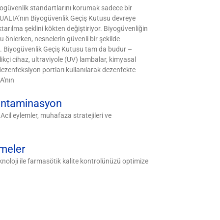
yogüvenlik standartlarını korumak sadece bir
 QUALIA’nın Biyogüvenlik Geçiş Kutusu devreye
ktarılma şeklini kökten değiştiriyor. Biyogüvenliğin
önlerken, nesnelerin güvenli bir şekilde
in. Biyogüvenlik Geçiş Kutusu tam da budur –
ikçi cihaz, ultraviyole (UV) lambalar, kimyasal
dezenfeksiyon portları kullanılarak dezenfekte
A'nın
ontaminasyon
Acil eylemler, muhafaza stratejileri ve
rmeler
eknoloji ile farmasötik kalite kontrolünüzü optimize