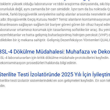
isklerin yüksek olduğu laboratuvar ve tıbbi araştırma dünyasında, sıkı bi
orunluluk değil, aynı zamanda bir can simididir. İşte tam da bu noktada
irerek, farklı biyogüvenlik seviyelerine sahip alanlar arasında nesnelerin a
albi: Biyogüvenlik Geçiş Kutusu Nedir? Temiz alanların kontaminasyonunu 
ktarılmasını sağlayan sağlam bir bariyer görevi gören bir cihaz hayal ed
aboratuvar ortamınızı korumak için tasarlanmış sofistike bir araç. Bu yenil
ezenfektanlar ve hatta gelişmiş buharlaştırılmış hidrojen peroksit (VHP) 
dilebilen bir iç mekana sahiptir. Gelişmiş Dezenfeksiyon Yöntemleri QUALI
BSL-4 Dökülme Müdahalesi: Muhafaza ve Dek
SL-4 laboratuvarları için kritik dökülme müdahale protokollerini keşfedin. 
ekontaminasyon prosedürleri hakkında bilgi edinin.
Sterilite Testi İzolatöründe 2025 Yılı İçin İyileşti
terilite testi izolatör sistemlerindeki en son gelişmeleri keşfedin. En son t
din.