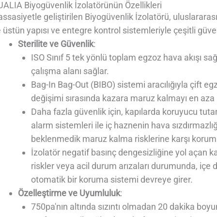
ALIA Biyogüvenlik İzolatörünün Özellikleri
ssasiyetle geliştirilen Biyogüvenlik İzolatörü, uluslarar
 üstün yapısı ve entegre kontrol sistemleriyle çeşitli güven
Sterilite ve Güvenlik
:
ISO Sınıf 5 tek yönlü toplam egzoz hava akışı sağ
çalışma alanı sağlar.
Bag-In Bag-Out (BIBO) sistemi aracılığıyla çift egzo
değişimi sırasında kazara maruz kalmayı en aza i
Daha fazla güvenlik için, kapılarda koruyucu tut
alarm sistemleri ile iç haznenin hava sızdırmazl
beklenmedik maruz kalma risklerine karşı korum
İzolatör negatif basınç dengesizliğine yol açan ka
riskler veya acil durum arızaları durumunda, içe 
otomatik bir koruma sistemi devreye girer.
Özelleştirme ve Uyumluluk
:
750pa'nın altında sızıntı olmadan 20 dakika bo