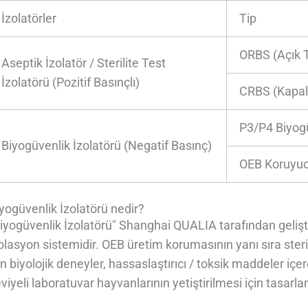
İzolatörler
Tip
ORBS (Açık T
Aseptik İzolatör / Sterilite Test
İzolatörü (Pozitif Basınçlı)
CRBS (Kapalı
P3/P4 Biyogü
Biyogüvenlik İzolatörü (Negatif Basınç)
OEB Koruyucu
yogüvenlik İzolatörü nedir?
iyogüvenlik İzolatörü" Shanghai QUALIA tarafından geliştiril
olasyon sistemidir. OEB üretim korumasının yanı sıra steri
in biyolojik deneyler, hassaslaştırıcı / toksik maddeler iç
viyeli laboratuvar hayvanlarının yetiştirilmesi için tasarla