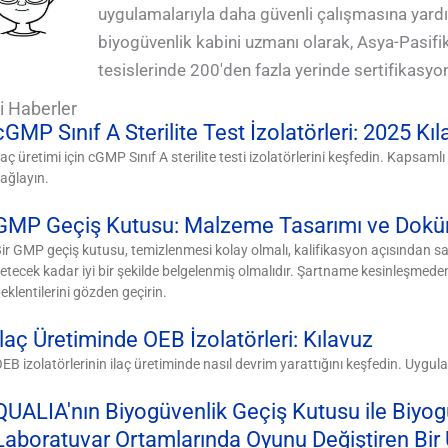
uygulamalarıyla daha güvenli çalışmasına yardım
biyogüvenlik kabini uzmanı olarak, Asya-Pasifik
tesislerinde 200'den fazla yerinde sertifikasyo
ili Haberler
cGMP Sınıf A Sterilite Test İzolatörleri: 2025 Kı
laç üretimi için cGMP Sınıf A sterilite testi izolatörlerini keşfedin. Kaps
ağlayın.
GMP Geçiş Kutusu: Malzeme Tasarımı ve Dokü
ir GMP geçiş kutusu, temizlenmesi kolay olmalı, kalifikasyon açısından sa
etecek kadar iyi bir şekilde belgelenmiş olmalıdır. Şartname kesinleşmed
eklentilerini gözden geçirin.
İlaç Üretiminde OEB İzolatörleri: Kılavuz
EB izolatörlerinin ilaç üretiminde nasıl devrim yarattığını keşfedin. Uygula
QUALIA'nın Biyogüvenlik Geçiş Kutusu ile Biyog
Laboratuvar Ortamlarında Oyunu Değiştiren Bir