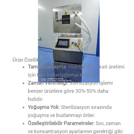
Ürün Özellikleri
Tam Buharlaşma
: Hidrojen peroksit üretimi
için tam buharlaştırma kullanır.
Zaman Verimliliği
: Sterilizasyon işlemi
benzer ürünlere göre 30%-50% daha
hızlıdır.
Yoğuşma Yok
: Sterilizasyon sırasında
yoğuşma ve buzlanmayı önler.
Özelleştirilebilir Parametreler
: Sıvı, zaman
ve konsantrasyon ayarlarının gerektiği gibi