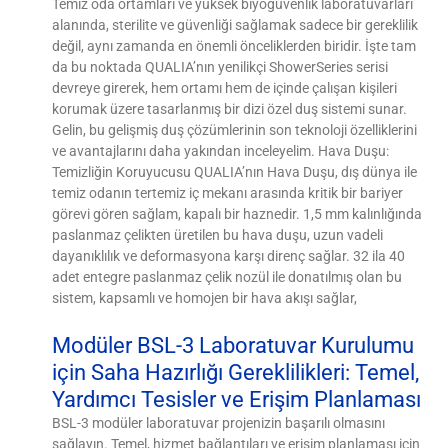
Temiz oda ortamları ve yüksek biyogüvenlik laboratuvarları
alanında, sterilite ve güvenliği sağlamak sadece bir gereklilik
değil, aynı zamanda en önemli önceliklerden biridir. İşte tam
da bu noktada QUALIA’nın yenilikçi ShowerSeries serisi
devreye girerek, hem ortamı hem de içinde çalışan kişileri
korumak üzere tasarlanmış bir dizi özel duş sistemi sunar.
Gelin, bu gelişmiş duş çözümlerinin son teknoloji özelliklerini
ve avantajlarını daha yakından inceleyelim. Hava Duşu:
Temizliğin Koruyucusu QUALIA’nın Hava Duşu, dış dünya ile
temiz odanın tertemiz iç mekanı arasında kritik bir bariyer
görevi gören sağlam, kapalı bir haznedir. 1,5 mm kalınlığında
paslanmaz çelikten üretilen bu hava duşu, uzun vadeli
dayanıklılık ve deformasyona karşı direnç sağlar. 32 ila 40
adet entegre paslanmaz çelik nozül ile donatılmış olan bu
sistem, kapsamlı ve homojen bir hava akışı sağlar,
Modüler BSL-3 Laboratuvar Kurulumu
için Saha Hazırlığı Gereklilikleri: Temel,
Yardımcı Tesisler ve Erişim Planlaması
BSL-3 modüler laboratuvar projenizin başarılı olmasını
sağlayın. Temel, hizmet bağlantıları ve erişim planlaması için