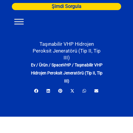
İçeriğe
Şimdi Sorgula
atla
Taşınabilir VHP Hidrojen
Peroksit Jeneratörü (Tip II, Tip
III)
Ev
/
Ürün
/
SpaceVHP
/
Taşınabilir VHP
Hidrojen Peroksit Jeneratörü (Tip II, Tip
III)