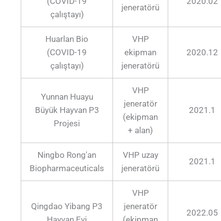
(COVID-19
2020.02
jeneratörü
çalıştayı)
Huarlan Bio
VHP
(COVID-19
ekipman
2020.12
çalıştayı)
jeneratörü
VHP
Yunnan Huayu
jeneratör
Büyük Hayvan P3
2021.1
(ekipman
Projesi
+ alan)
Ningbo Rong'an
VHP uzay
2021.1
Biopharmaceuticals
jeneratörü
VHP
Qingdao Yibang P3
jeneratör
2022.05
Hayvan Evi
(ekipman