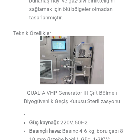
buharlaşmayı ve gaz-sıvı birlikteliğini
sağlamak için ölü bölgeler olmadan
tasarlanmıştır.
Teknik Özellikler
QUALIA VHP Generator III Çift Bölmeli
Biyogüvenlik Geçiş Kutusu Sterilizasyonu
Güç kaynağı:
220V, 50Hz.
Basınçlı hava:
Basınç 4-6 kg, boru çapı 8-
10 mm (isteğe bağlı); Güç: 1-3KW;