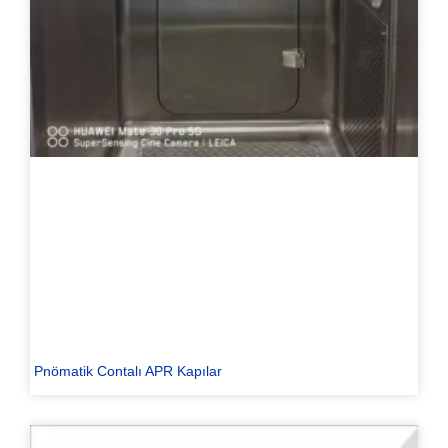
Pnömatik Contalı APR Kapılar