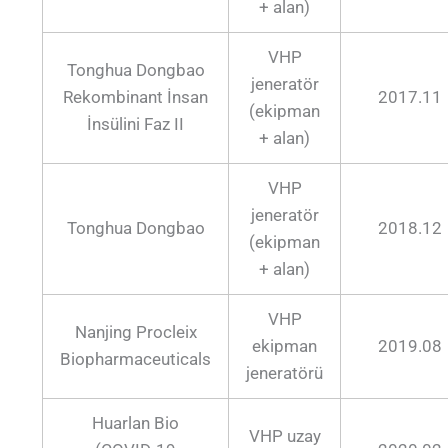
+ alan)
VHP
Tonghua Dongbao
jeneratör
Rekombinant İnsan
2017.11
(ekipman
İnsülini Faz II
+ alan)
VHP
jeneratör
Tonghua Dongbao
2018.12
(ekipman
+ alan)
VHP
Nanjing Procleix
ekipman
2019.08
Biopharmaceuticals
jeneratörü
Huarlan Bio
VHP uzay