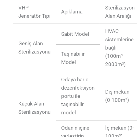
VHP
Sterilizasyon
Açıklama
Jeneratör Tipi
Alan Aralığı
HVAC
Sabit Model
sistemlerine
Geniş Alan
bağlı
Sterilizasyonu
Taşınabilir
(100m³ -
Model
2000m³)
Odaya harici
dezenfeksiyon
Dış mekan
portu ile
(0-100m³)
Küçük Alan
taşınabilir
Sterilizasyonu
model
Odanın içine
İç mekan (0-
yerleştirin
100m³)