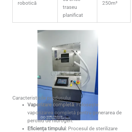
robotică
250m³
traseu
planificat
Caracteristicile produsului
Vaporizare completă
: Folosește
vaporizarea completă pentru generarea de
peroxid de hidrogen.
Eficiența timpului
: Procesul de sterilizare