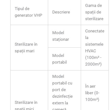
Gama de
Tipul de
Descriere
spații de
generator VHP
sterilizare
Conectate
Model
la
staționar
Sterilizare în
sistemele
spații mari
HVAC
Model
(100m³ -
portabil
2000m³)
Model
portabil cu
În aer
port de
liber (0-
dezinfecție
100m³)
Sterilizare în
extern la
spații mici
cameră