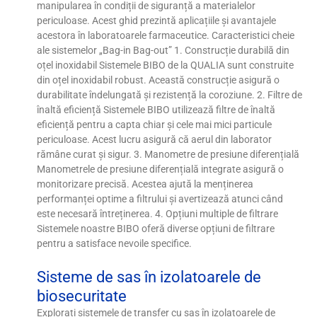
manipularea în condiții de siguranță a materialelor
periculoase. Acest ghid prezintă aplicațiile și avantajele
acestora în laboratoarele farmaceutice. Caracteristici cheie
ale sistemelor „Bag-in Bag-out” 1. Construcție durabilă din
oțel inoxidabil Sistemele BIBO de la QUALIA sunt construite
din oțel inoxidabil robust. Această construcție asigură o
durabilitate îndelungată și rezistență la coroziune. 2. Filtre de
înaltă eficiență Sistemele BIBO utilizează filtre de înaltă
eficiență pentru a capta chiar și cele mai mici particule
periculoase. Acest lucru asigură că aerul din laborator
rămâne curat și sigur. 3. Manometre de presiune diferențială
Manometrele de presiune diferențială integrate asigură o
monitorizare precisă. Acestea ajută la menținerea
performanței optime a filtrului și avertizează atunci când
este necesară întreținerea. 4. Opțiuni multiple de filtrare
Sistemele noastre BIBO oferă diverse opțiuni de filtrare
pentru a satisface nevoile specifice.
Sisteme de sas în izolatoarele de
biosecuritate
Explorați sistemele de transfer cu sas în izolatoarele de