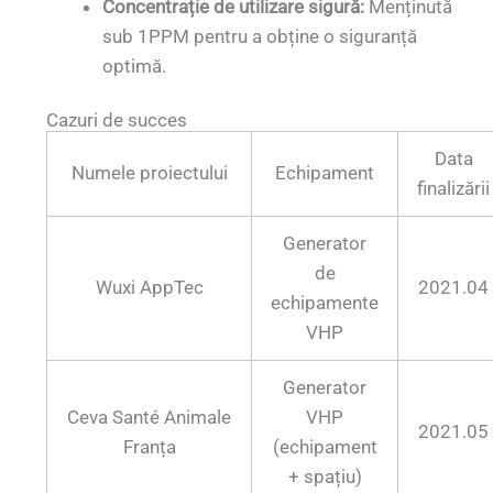
Concentrație de utilizare sigură:
Menținută
sub 1PPM pentru a obține o siguranță
optimă.
Cazuri de succes
Data
Numele proiectului
Echipament
finalizării
Generator
de
Wuxi AppTec
2021.04
echipamente
VHP
Generator
Ceva Santé Animale
VHP
2021.05
Franța
(echipament
+ spațiu)