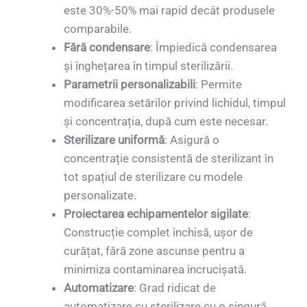
este 30%-50% mai rapid decât produsele
comparabile.
Fără condensare
: Împiedică condensarea
și înghețarea în timpul sterilizării.
Parametrii personalizabili
: Permite
modificarea setărilor privind lichidul, timpul
și concentrația, după cum este necesar.
Sterilizare uniformă
: Asigură o
concentrație consistentă de sterilizant în
tot spațiul de sterilizare cu modele
personalizate.
Proiectarea echipamentelor sigilate
:
Construcție complet închisă, ușor de
curățat, fără zone ascunse pentru a
minimiza contaminarea încrucișată.
Automatizare
: Grad ridicat de
automatizare cu sterilizare cu o singură