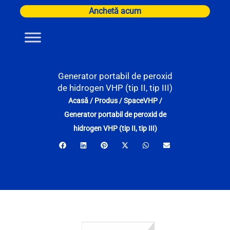
Skip
Anchetă acum
to
content
Generator portabil de peroxid
de hidrogen VHP (tip II, tip III)
Acasă
/
Produs
/
SpaceVHP
/
Generator portabil de peroxid de
hidrogen VHP (tip II, tip III)