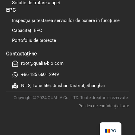
Soluție de tratare a apei
EPC
Inspecția și testarea serviciilor de punere în funcțiune
Capacități EPC
Portofoliu de proiecte
PL
TR
Contactați-ne
ES
root@qualia-bio.com
RU
+86 185 6601 2949
PT
Nr. 8, Lane 666, Jinshan District, Shanghai
IT
Copyright © 2024 QUALIA Co., LTD. Toate drepturile rezervate.
KO
Politica de confidențialitate
FR
EN
RO