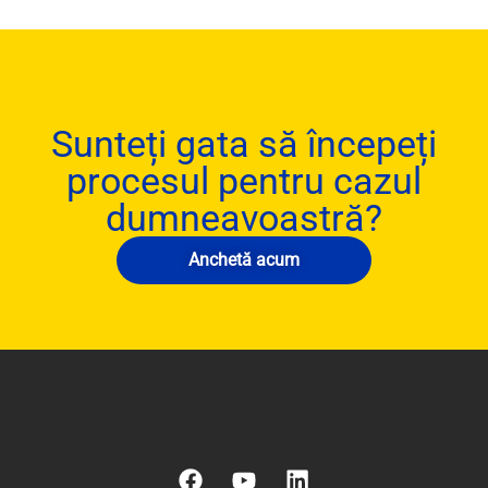
Sunteți gata să începeți
procesul pentru cazul
dumneavoastră?
Anchetă acum
F
Y
L