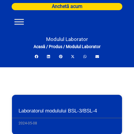
Skip
Anchetă acum
to
content
Modulul Laborator
Acasă
/
Produs
/
Modulul Laborator
Laboratorul modulului BSL-3/BSL-4
2024-05-08