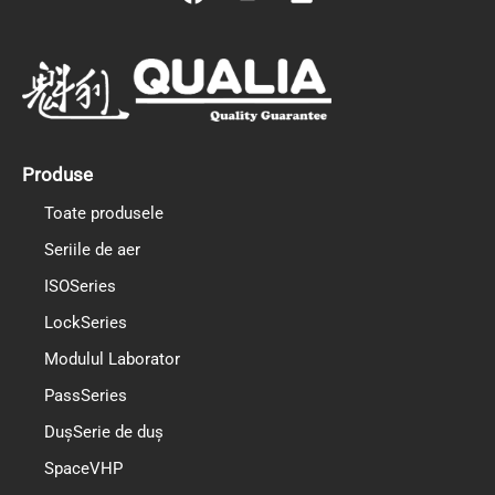
a
o
i
c
u
n
e
t
k
b
u
e
o
b
d
o
e
i
k
n
Produse
Toate produsele
Seriile de aer
ISOSeries
LockSeries
Modulul Laborator
PassSeries
DușSerie de duș
SpaceVHP