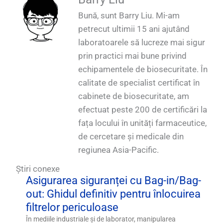
cabluri QUALIA Vacu-Pass Vacu-Pass_1
cabluri și cabluri cu un singur orificiu_1
sus_1
Bună, sunt Barry Liu. Mi-am
petrecut ultimii 15 ani ajutând
laboratoarele să lucreze mai sigur
prin practici mai bune privind
echipamentele de biosecuritate. În
calitate de specialist certificat în
cabinete de biosecuritate, am
efectuat peste 200 de certificări la
fața locului în unități farmaceutice,
de cercetare și medicale din
regiunea Asia-Pacific.
Știri conexe
Asigurarea siguranței cu Bag-in/Bag-
out: Ghidul definitiv pentru înlocuirea
filtrelor periculoase
În mediile industriale și de laborator, manipularea