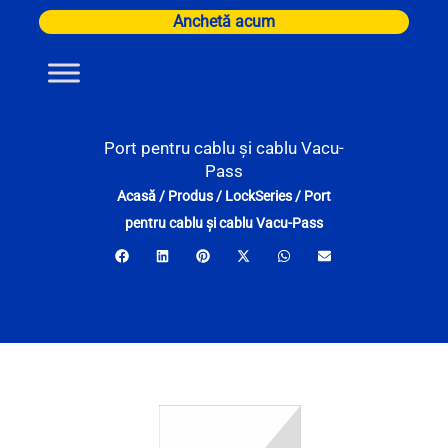
Skip
Anchetă acum
to
content
Port pentru cablu și cablu Vacu-
Pass
Acasă
/
Produs
/
LockSeries
/
Port
pentru cablu și cablu Vacu-Pass