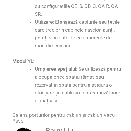
cu configurațiile QB-S, QB-G, QA-R, QA-
SR.
Utilizare
: Etanșează cablurile sau țevile
care trec prin cabinele navelor, punți,
pereți și incinte de echipamente de
mari dimensiuni.
Modul YL
:
Umplerea spațiului
: Se utilizează pentru
a ocupa orice spațiu rămas sau
rezervat în spații pentru a asigura o
etanșare și o utilizare corespunzătoare
a spațiului.
Galeria porturilor pentru cabluri și cabluri Vacu-
Pass
QUALIA Vacu-Pass Cablul și portul pentru
QUALIA Vacu-Pass Vacu-Pass Port pentru
Vedere laterală a portului pentru cabluri și
cabluri de la QUALIA Vacu-Pass Vedere de
QUALIA Vacu-Pass Cablu și port cablu
Barry Liu