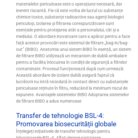
materialelor periculoase este o operațiune necesară, dar
inerent riscantă. Fie că este vorba de lucrul cu substanțe
chimice toxice, substanțe radioactive sau agenți biologici
periculoși, izolarea și filtrarea corespunzătoare sunt
esențiale pentru protejarea atât a personalului, cât și a
mediului. O abordare inovatoare care a apărut pentru a face
față acestor provocări este sistemul de filtrare „bag-in/bag-
out” (BIBO). Anatomia unui sistem BIBO În esență, un sistem
de filtrare BIBO utilizează un mecanism de dublă ambalare
pentru a facilita înlocuirea în condiții de siguranță a filtrelor
contaminate. Procesul funcționează după cum urmează:
Această abordare de izolare dublă asigură faptul că
lucrătorii nu intră niciodată în contact direct cu substanțele
periculoase reținute în filtru, reducând la minimum riscul de
expunere. Avantajele sistemelor BIBO Adoptarea sistemelor
de filtrare BIBO a adus numeroase
Transfer de tehnologie BSL-4:
Promovarea biosecurității globale
Înțelegeți inițiativele de transfer tehnologic pentru
laboratoarele BSL-4. Aflați despre partajarea