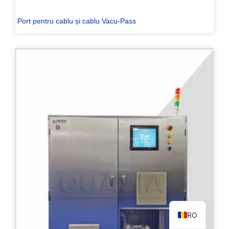
Port pentru cablu și cablu Vacu-Pass
PL
TR
ES
RU
PT
IT
KO
FR
EN
RO