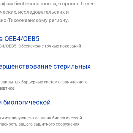
афам биобезопасности, я провел более
ческих, исследовательских и
ко-Тихоокеанскому региону.
ов OEB4/OEB5
B4/OEB5. Обеспечение точных показаний
вершенствование стерильных
и закрытых барьерных систем ограниченного
цевтике.
я биологической
вки изолирующего клапана биологической
опасность вашего защитного сооружения.