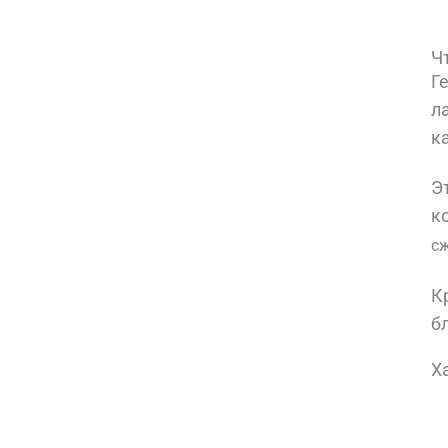
Ч
Г
л
к
Э
к
сж
К
б
Х