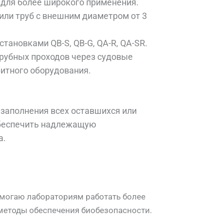
у для более широкого применения.
 или труб с внешним диаметром от 3
установками QB-S, QB-G, QA-R, QA-SR.
трубных проходов через судовые
ритного оборудования.
я заполнения всех оставшихся или
обеспечить надлежащую
а.
лей с одним отверстием_1
кабелей вид сбоку_1
кабеля Вид сверху_1
A Vacu-Pass
помогаю лабораториям работать более
методы обеспечения биобезопасности.