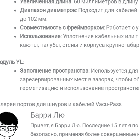
Увеличенная длина
: 60 миллиметров в длин
Диапазон диаметров
: Подходит для кабелей
до 102 мм.
Совместимость с фреймворком
: Работает с 
Использование
: Уплотнение кабельных или 
каюты, палубы, стены и корпуса крупногаба
одуль YL
:
Заполнение пространства
: Используется дл
зарезервированных мест в зазорах, чтобы 
герметизацию и использование пространств
алерея портов для шнуров и кабелей Vacu-Pass
QUALIA Vacu-Pass Порт для шнуров и кабе
QUALIA Vacu-Pass Порт для шнуров и 
QUALIA Vacu-Pass Порт для шнура и 
Шнур и кабельный порт QUALI
Барри Лю
Привет, я Барри Лю. Последние 15 лет я 
безопасно, применяя более совершенные 