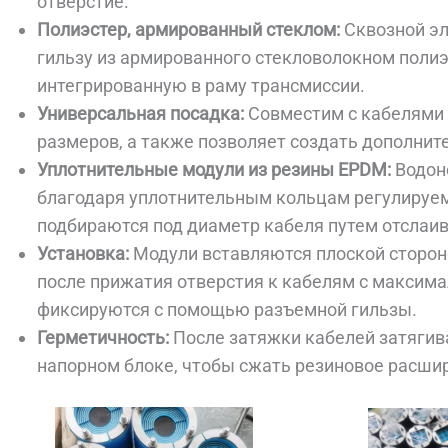
отверстие.
Полиэстер, армированный стеклом:
Сквозной эл
гильзу из армированного стекловолокном полиэ
интегрированную в раму трансмиссии.
Универсальная посадка:
Совместим с кабелями
размеров, а также позволяет создать дополнит
Уплотнительные модули из резины EPDM:
Водон
благодаря уплотнительным кольцам регулируе
подбираются под диаметр кабеля путем отслаи
Установка:
Модули вставляются плоской сторон
после прижатия отверстия к кабелям с максима
фиксируются с помощью разъемной гильзы.
Герметичность:
После затяжки кабелей затягив
напорном блоке, чтобы сжать резиновое расшир