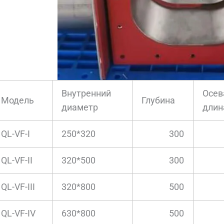
Внутренний
Осев
Модель
Глубина
диаметр
длин
QL-VF-I
250*320
300
QL-VF-II
320*500
300
QL-VF-III
320*800
500
QL-VF-IV
630*800
500