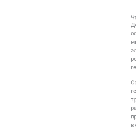
Ч
Д
о
м
э
р
г
С
г
т
р
п
в