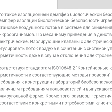
то такое изоляционный демпфер биологической без
емпфер изоляции биологической безопасности играе
становке воздушного потока в системе для снижения
икроорганизмов. По механизму приведения в действи
лектрические. Изолирующие клапаны с электрическ
егулировать поток воздуха в сочетании с системой у
ерметичность даже в случае отключения электроэне
оответствуя стандартам ISO10648-2 "Контейнерные к
ерметичности и соответствующие методы проверки" 
ребования к конструкции лабораторий биобезопаснос
азличным требованиям пользователей и выпускаются 
рямоугольной форме. Кроме того, размеры герметич
 соответствии с конкретными потребностями клиенто