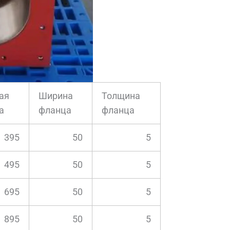
ая
Ширина
Толщина
а
фланца
фланца
395
50
5
495
50
5
695
50
5
895
50
5