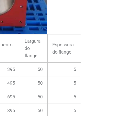
Largura
mento
Espessura
do
do flange
flange
395
50
5
495
50
5
695
50
5
895
50
5