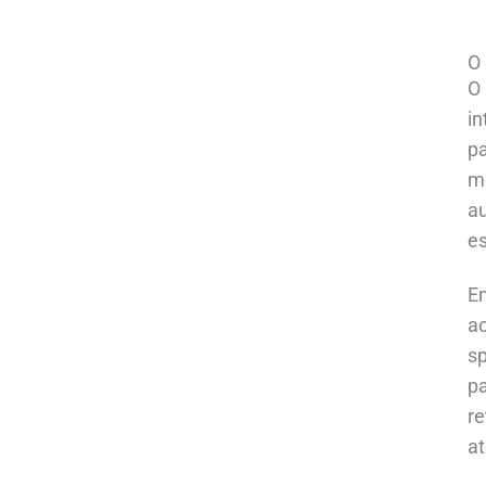
O
O
in
pa
m
au
e
Em
ac
sp
pa
re
at