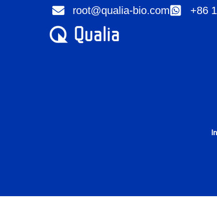
Ir
root@qualia-bio.com
+86 1
para
o
conteúdo
I