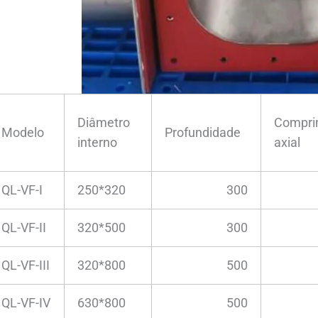
Diâmetro
Compri
Modelo
Profundidade
interno
axial
QL-VF-I
250*320
300
QL-VF-II
320*500
300
QL-VF-III
320*800
500
QL-VF-IV
630*800
500