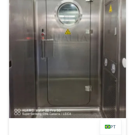
PL
TR
ES
RO
RU
IT
KO
FR
EN
PT