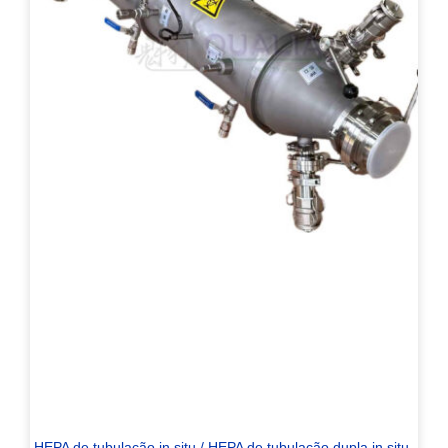
HEPA de tubulação in situ / HEPA de tubulação dupla in situ