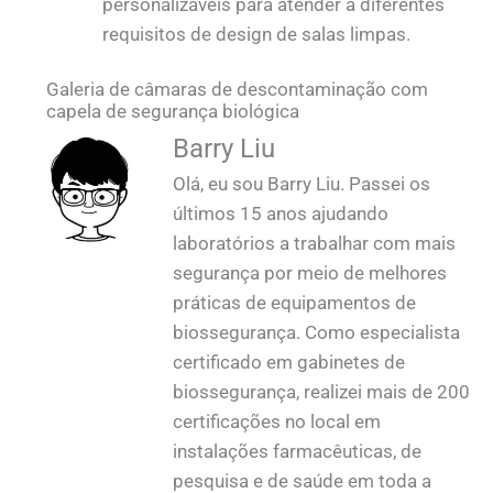
personalizáveis para atender a diferentes
requisitos de design de salas limpas.
Galeria de câmaras de descontaminação com
capela de segurança biológica
QUALIA OEB5 Cilindros de transferência de
QUALIA OEB5 Cilindros de transferência de
Barry Liu
saco contínuo selado SS - vestiário 2_1
saco contínuo selado SS - vestiário 1_1
Olá, eu sou Barry Liu. Passei os
últimos 15 anos ajudando
laboratórios a trabalhar com mais
segurança por meio de melhores
práticas de equipamentos de
biossegurança. Como especialista
certificado em gabinetes de
biossegurança, realizei mais de 200
certificações no local em
instalações farmacêuticas, de
pesquisa e de saúde em toda a