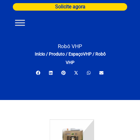
Ir
Solicite agora
para
o
conteúdo
Robô VHP
Início
/
Produto
/
EspaçoVHP
/
Robô
VHP