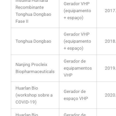
Insulina Humana
Gerador VHP
Recombinante
(equipamento
2017
Tonghua Dongbao
+ espaço)
Fase II
Gerador VHP
Tonghua Dongbao
(equipamento
2018
+ espaço)
Gerador de
Nanjing Procleix
equipamentos
2019
Biopharmaceuticals
VHP
Huarlan Bio
Gerador de
(workshop sobre a
2020
espaço VHP
COVID-19)
Huarlan Bio
Gerador de