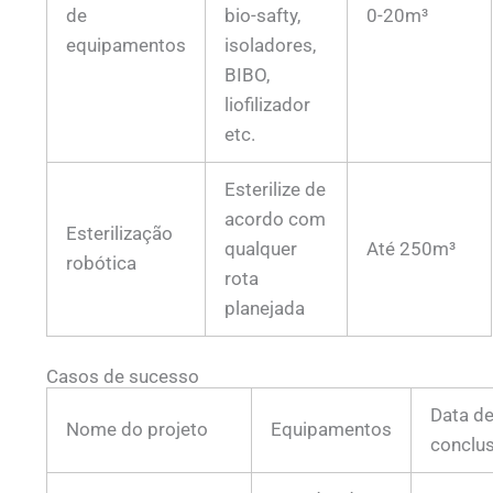
de
bio-safty,
0-20m³
equipamentos
isoladores,
BIBO,
liofilizador
etc.
Esterilize de
acordo com
Esterilização
qualquer
Até 250m³
robótica
rota
planejada
Casos de sucesso
Data d
Nome do projeto
Equipamentos
conclu