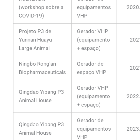
(workshop sobre a
equipamentos
2020
COVID-19)
VHP
Projeto P3 de
Gerador VHP
Yunnan Huayu
(equipamento
202
Large Animal
+ espaço)
Ningbo Rong'an
Gerador de
202
Biopharmaceuticals
espaço VHP
Gerador VHP
Qingdao Yibang P3
(equipamento
2022
Animal House
+ espaço)
Gerador de
Qingdao Yibang P3
equipamentos
2023
Animal House
VHP