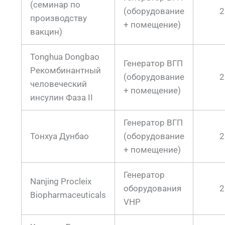
(семинар по
(оборудование
2
производству
+ помещение)
вакцин)
Tonghua Dongbao
Генератор ВГП
Рекомбинантный
(оборудование
2
человеческий
+ помещение)
инсулин Фаза II
Генератор ВГП
Тонхуа Дунбао
(оборудование
2
+ помещение)
Генератор
Nanjing Procleix
оборудования
2
Biopharmaceuticals
VHP