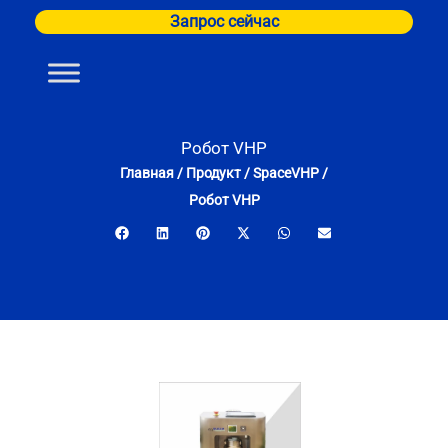
Перейти
Запрос сейчас
к
содержимому
Робот VHP
Главная
/
Продукт
/
SpaceVHP
/
Робот VHP