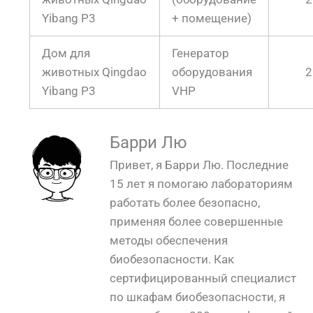
Yibang P3
+ помещение)
Дом для
Генератор
животных Qingdao
оборудования
2
Yibang P3
VHP
Барри Лю
Привет, я Барри Лю. Последние
15 лет я помогаю лабораториям
работать более безопасно,
применяя более совершенные
методы обеспечения
биобезопасности. Как
сертифицированный специалист
по шкафам биобезопасности, я