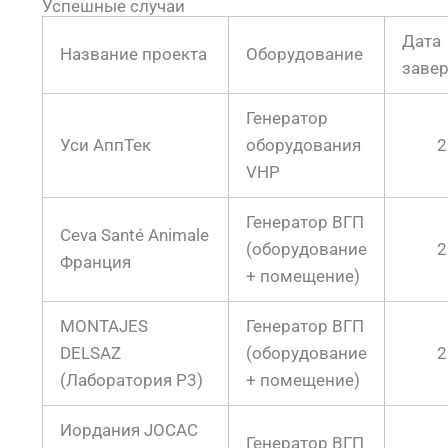
Успешные случаи
Дата
Название проекта
Оборудование
заве
Генератор
Уси АппТек
оборудования
2
VHP
Генератор ВГП
Ceva Santé Animale
(оборудование
2
Франция
+ помещение)
MONTAJES
Генератор ВГП
DELSAZ
(оборудование
2
(Лаборатория P3)
+ помещение)
Иордания JOCAC
Генератор ВГП