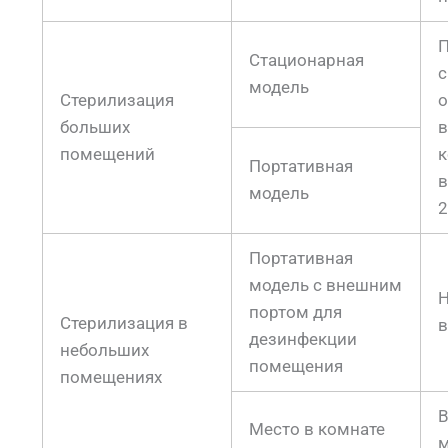
П
Стационарная
модель
Стерилизация
о
больших
в
помещений
Портативная
в
модель
2
Портативная
модель с внешним
Н
портом для
Стерилизация в
в
дезинфекции
небольших
помещения
помещениях
В
Место в комнате
м