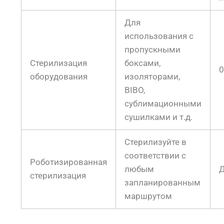
Для
использования с
пропускными
Стерилизация
боксами,
0
оборудования
изоляторами,
BIBO,
сублимационными
сушилками и т.д.
Стерилизуйте в
соответствии с
Роботизированная
любым
Д
стерилизация
запланированным
маршрутом