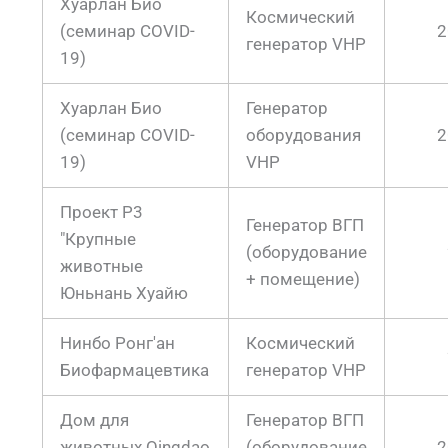
Хуарлан Био
Космический
(семинар COVID-
2
генератор VHP
19)
Хуарлан Био
Генератор
(семинар COVID-
оборудования
2
19)
VHP
Проект P3
Генератор ВГП
"Крупные
(оборудование
животные
+ помещение)
Юньнань Хуайю
Нинбо Ронг'ан
Космический
Биофармацевтика
генератор VHP
Дом для
Генератор ВГП
животных Qingdao
(оборудование
2