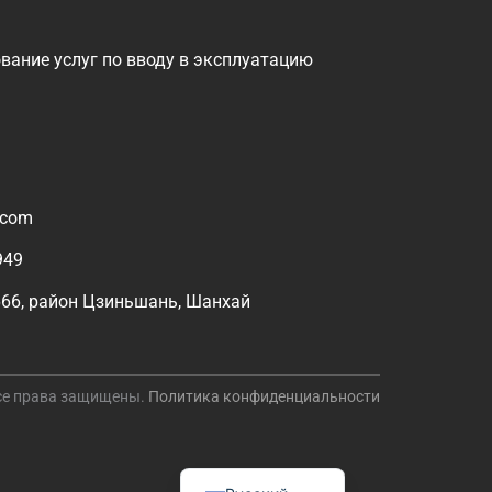
e
t
k
b
u
e
o
b
d
вание услуг по вводу в эксплуатацию
o
e
i
k
n
а
Polski
Türkçe
.com
Español
949
Română
666, район Цзиньшань, Шанхай
Português do Brasil
Italiano
한국어
 Все права защищены.
Политика конфиденциальности
Français
English