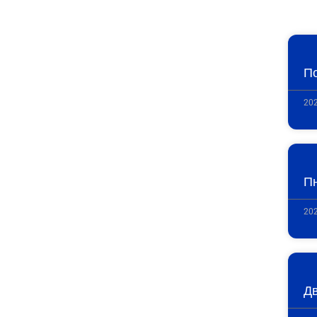
По
202
П
202
Д