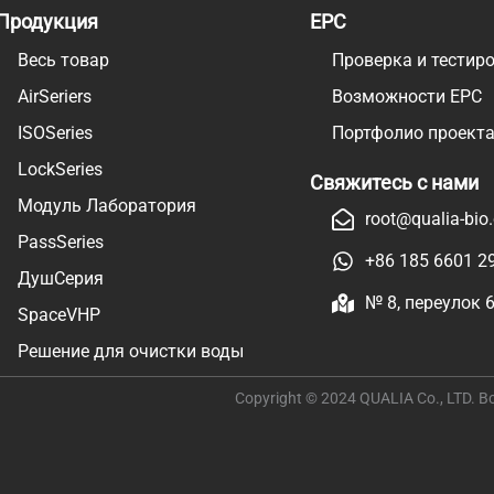
Продукция
EPC
Весь товар
Проверка и тестиро
AirSeriers
Возможности EPC
ISOSeries
Портфолио проект
LockSeries
Свяжитесь с нами
Модуль Лаборатория
root@qualia-bio
PassSeries
+86 185 6601 2
ДушСерия
№ 8, переулок 
SpaceVHP
Решение для очистки воды
Copyright © 2024 QUALIA Co., LTD.