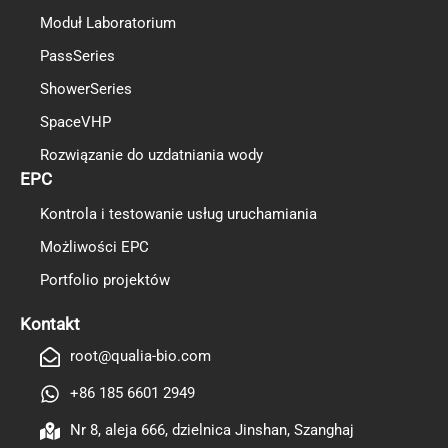
Moduł Laboratorium
PassSeries
ShowerSeries
SpaceVHP
Rozwiązanie do uzdatniania wody
EPC
Kontrola i testowanie usług uruchamiania
Możliwości EPC
Portfolio projektów
TR
ES
Kontakt
RO
root@qualia-bio.com
RU
+86 185 6601 2949
PT
Nr 8, aleja 666, dzielnica Jinshan, Szanghaj
IT