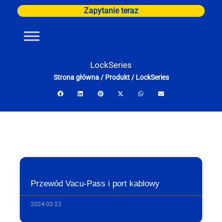
Przejdź
Zapytanie teraz
do
treści
LockSeries
Strona główna
/
Produkt
/
LockSeries
Przewód Vacu-Pass i port kablowy
2024-02-23