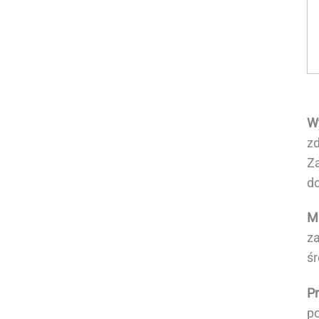
Wy
z
Z
d
Ma
z
śr
Pr
p