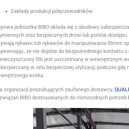
Zakłady produkcji półprzewodników
ypowa jednostka BIBO składa się z obudowy zabezpiecza
ymiennych oraz bezpiecznych drzwi lub portów dostępu. 
żywają rękawic lub rękawów do manipulowania filtrem s
pewniając, że nie dojdzie do bezpośredniego kontaktu z
nieczyszczony filtr jest uszczelniany w wewnętrznym wor
bezpieczany w celu bezpiecznej utylizacji, podczas gdy n
ewnętrznego worka.
la organizacji poszukujących zaufanego dostawcy,
QUAL
ozwiązań BIBO dostosowanych do różnorodnych potrzeb