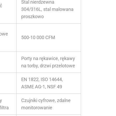
Stal nierdzewna
ć
304/316L, stal malowana
proszkowo
iowe
500-10 000 CFM
Porty na rękawice, rękawy
na torby, drzwi przelotowe
EN 1822, ISO 14644,
ASME AG-1, NSF 49
y
Czujniki cyfrowe, zdalne
iltra
monitorowanie