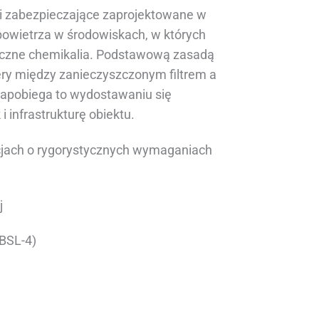
ki zabezpieczające zaprojektowane w
powietrza w środowiskach, w których
syczne chemikalia. Podstawową zasadą
iery między zanieczyszczonym filtrem a
apobiega to wydostawaniu się
i infrastrukturę obiektu.
cjach o rygorystycznych wymaganiach
j
 BSL-4)