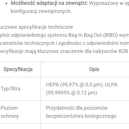
Możliwość adaptacji na zewnątrz:
Wyposażony w op
konfiguracji zewnętrznych.
luczowe specyfikacje techniczne
ybór odpowiedniego systemu Bag In Bag Out (BIBO) wy
arametrów technicznych i zgodności z odpowiednimi no
pecyfikacje mają kluczowe znaczenie dla nabywców B2B 
Specyfikacja
Opis
HEPA (99,97% @ 0,3 μm), ULPA
Typ filtra
(99,9995% @ 0,12 μm)
Poziom
Przydatność dla poziomów
ochrony
bezpieczeństwa biologicznego