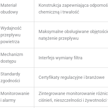
Materiał
Konstrukcja zapewniająca odpornoś
obudowy
chemiczną i trwałość
Wydajność
Maksymalne obsługiwane objętośc
przepływu
natężenie przepływu
powietrza
Mechanizm
Interfejs wymiany filtra
dostępu
Standardy
Certyfikaty regulacyjne i branżowe
zgodności
Monitorowanie
Zintegrowane monitorowanie różnic
i alarmy
ciśnień, nieszczelności i żywotności f