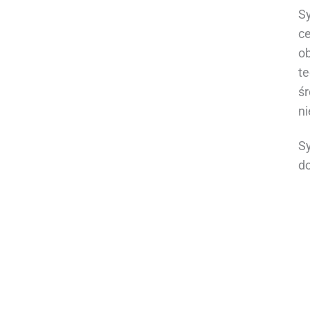
Sy
ce
o
te
ś
ni
S
do