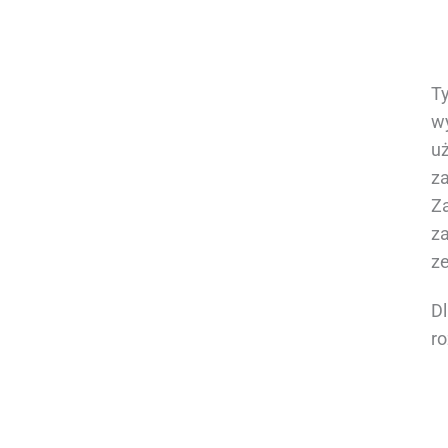
T
w
u
za
Za
za
z
D
r