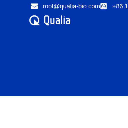
Przejdź
root@qualia-bio.com
+86 1
do
treści