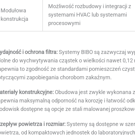
Możliwość rozbudowy i integracji z
Modułowa
systemami HVAC lub systemami
konstrukcja
procesowymi
dajność i ochrona filtra:
Systemy BIBO są zazwyczaj wyp
dolne do wychwytywania cząstek o wielkości nawet 0,12
apewnia to zgodność ze standardami pomieszczeń czyst
otyczącymi zapobiegania chorobom zakaźnym.
teriały konstrukcyjne:
Obudowa jest zwykle wykonana ze 
apewnia maksymalną odporność na korozję i łatwość odk
odowisk dostępne są opcje ze stali malowanej proszkow
zepływ powietrza i rozmiar:
Systemy są dostępne w szer
owietrza, od kompaktowych jednostek do laboratoryjny