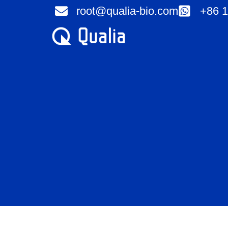
Ir
root@qualia-bio.com
+86 1
al
contenido