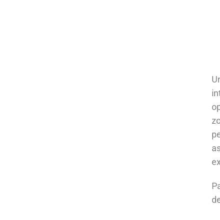
Un
in
op
zo
pe
as
ex
P
de