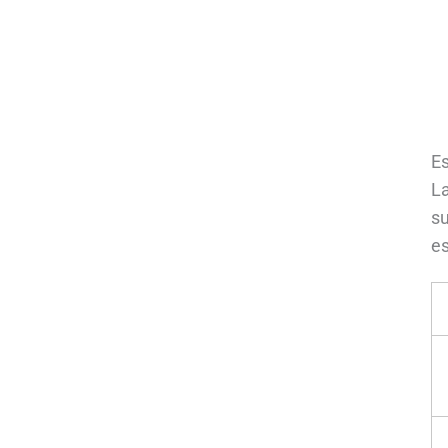
Es
La
su
e