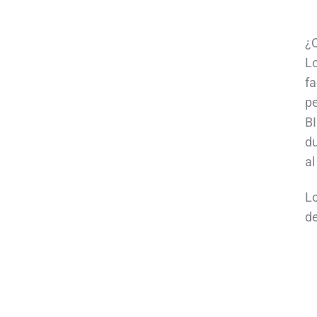
¿Q
Lo
fa
pe
BI
du
al
Lo
de