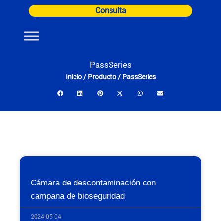
Ir
Consulta
al
contenido
PassSeries
Inicio
/
Producto
/
PassSeries
Cámara de descontaminación con
campana de bioseguridad
2024-05-04