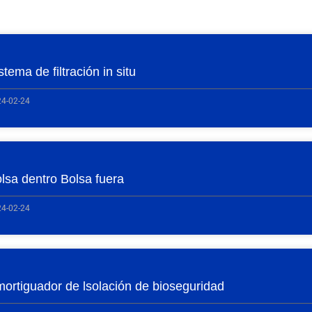
stema de filtración in situ
4-02-24
lsa dentro Bolsa fuera
4-02-24
ortiguador de lsolación de bioseguridad