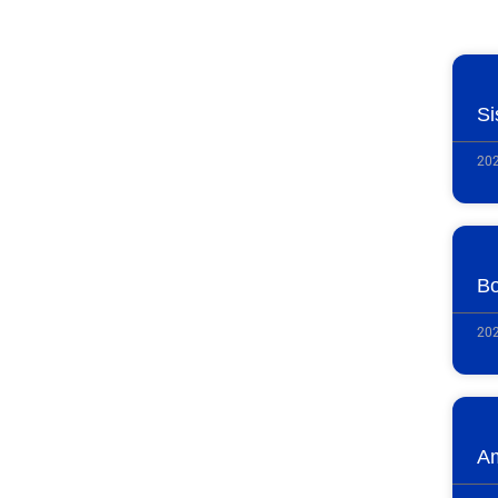
Si
202
Bo
202
Am