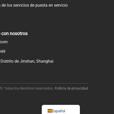
o
b
d
de los servicios de puesta en servicio
o
e
i
k
n
 con nosotros
Polski
.com
Türkçe
949
Română
Русский
, Distrito de Jinshan, Shanghai
Português do Brasil
Italiano
한국어
D. Todos los derechos reservados.
Política de privacidad
Français
English
Español