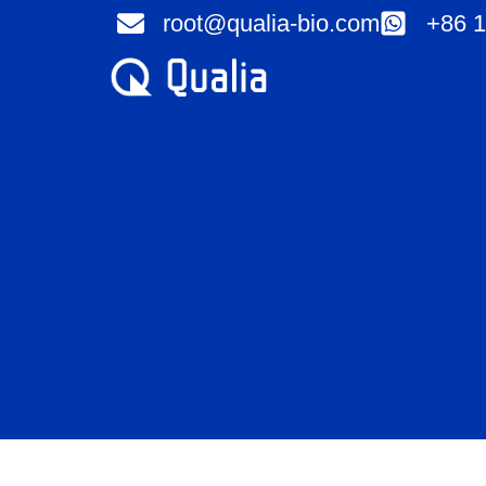
Ir
root@qualia-bio.com
+86 1
al
contenido