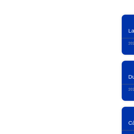
La
202
Du
202
Cá