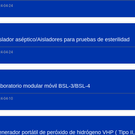
4-04-24
slador aséptico/Aisladores para pruebas de esterilidad
4-04-24
boratorio modular móvil BSL-3/BSL-4
4-04-10
nerador portátil de peróxido de hidrógeno VHP ( Tipo II, T