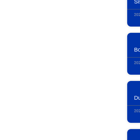
Si
202
Bo
202
Du
202