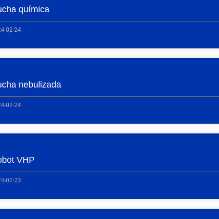
cha química
4-02-24
cha nebulizada
4-02-24
obot VHP
4-02-23