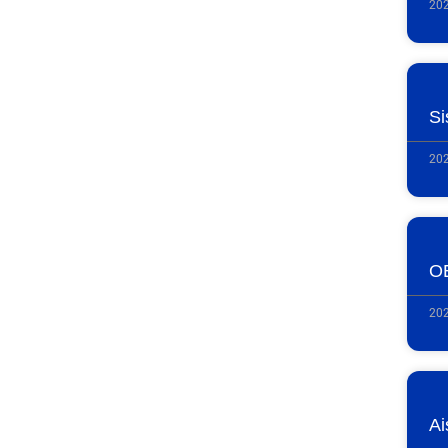
202
Si
202
OE
202
Ai