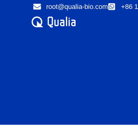
Ir
root@qualia-bio.com
+86 1
al
contenido