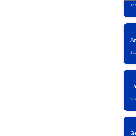
202
Ai
202
La
202
Ge