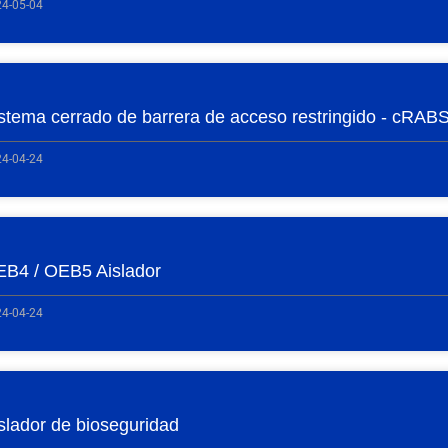
4-05-04
stema cerrado de barrera de acceso restringido - cRAB
4-04-24
B4 / OEB5 Aislador
4-04-24
slador de bioseguridad