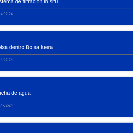
stema de filtración in situ
4-02-24
lsa dentro Bolsa fuera
4-02-24
cha de agua
4-02-24