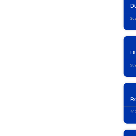
Du
202
Du
202
R
202