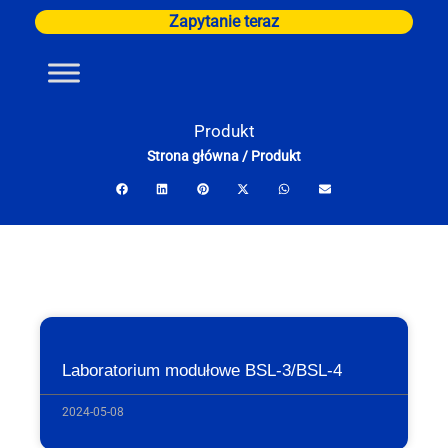
Przejdź
Zapytanie teraz
do
treści
Produkt
Strona główna
/
Produkt
Laboratorium modułowe BSL-3/BSL-4
2024-05-08