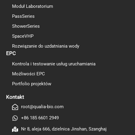
Moduł Laboratorium
PassSeries
ShowerSeries
SpaceVHP
Rozwiązanie do uzdatniania wody
EPC
Kontrola i testowanie usług uruchamiania
Możliwości EPC
Portfolio projektów
TR
ES
Kontakt
RO
root@qualia-bio.com
RU
+86 185 6601 2949
PT
Nr 8, aleja 666, dzielnica Jinshan, Szanghaj
IT