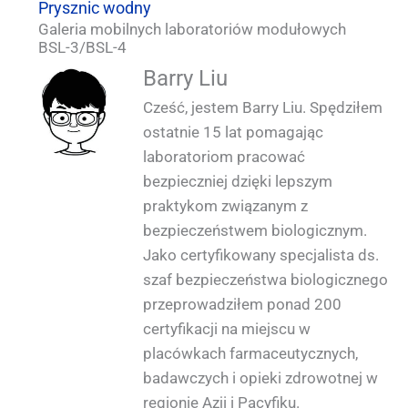
Prysznic wodny
Galeria mobilnych laboratoriów modułowych
Moduł laboratoryjny QUALIA BSL 3 z
BSL-3/BSL-4
Drzwi APR z uszczelnieniem mechanicznym
Drzwi APR z uszczelnieniem mechanicznym
Moduł laboratorium QUALIA BSL 3 Widok z
Moduł laboratorium QUALIA BSL 3 Widok z
prysznicem wodnym i systemem filtracji in
Moduł laboratoryjny QUALIA BSL 3 Widok
Moduł laboratorium QUALIA BSL 3 Widok
Moduł laboratorium QUALIA BSL 3 Widok
Moduł QUALIA BSL 3 Laboratory In Situ
Moduł QUALIA BSL 3 Laboratorium z
QUALIA zamontowane w laboratorium
QUALIA zamontowane w module
Barry Liu
Filtration System i Biosafety Passbox_1
situ oraz skrzynką bezpieczeństwa
zewnętrzny panelu sterowania_1
prysznicem wodnym_1
zewnętrzny 3_1
zewnętrzny 2_1
zewnątrz 4_1
zewnątrz
laboratoryjnym BSL 3 2_1
modułowym BSL 3 _1
Cześć, jestem Barry Liu. Spędziłem
biologicznego Passbox_1
ostatnie 15 lat pomagając
laboratoriom pracować
bezpieczniej dzięki lepszym
praktykom związanym z
bezpieczeństwem biologicznym.
Jako certyfikowany specjalista ds.
szaf bezpieczeństwa biologicznego
przeprowadziłem ponad 200
certyfikacji na miejscu w
placówkach farmaceutycznych,
badawczych i opieki zdrowotnej w
regionie Azji i Pacyfiku.