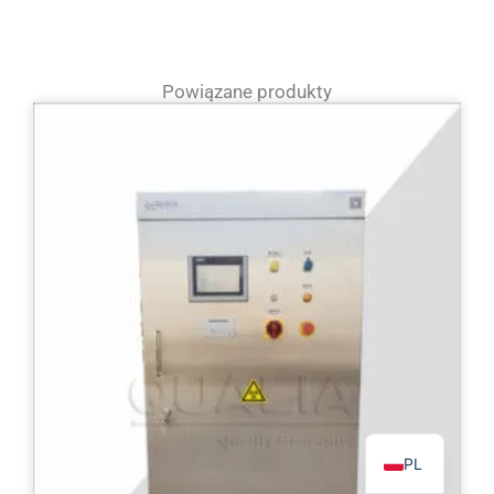
Powiązane produkty
TR
ES
RO
RU
PT
IT
KO
FR
EN
PL