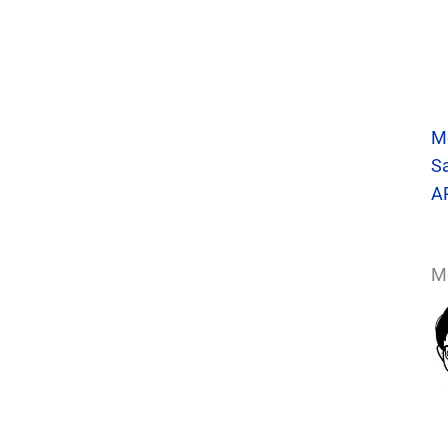
M
S
A
Mo