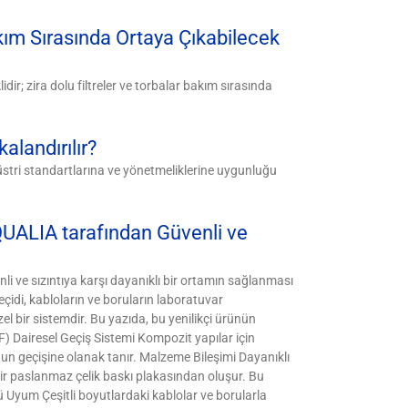
akım Sırasında Ortaya Çıkabilecek
dir; zira dolu filtreler ve torbalar bakım sırasında
alandırılır?
düstri standartlarına ve yönetmeliklerine uygunluğu
UALIA tarafından Güvenli ve
nli ve sızıntıya karşı dayanıklı bir ortamın sağlanması
idi, kabloların ve boruların laboratuvar
l bir sistemdir. Bu yazıda, bu yenilikçi ürünün
 (PF) Dairesel Geçiş Sistemi Kompozit yapılar için
nun geçişine olanak tanır. Malzeme Bileşimi Dayanıklı
bir paslanmaz çelik baskı plakasından oluşur. Bu
lü Uyum Çeşitli boyutlardaki kablolar ve borularla