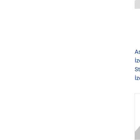
A
İz
St
İz