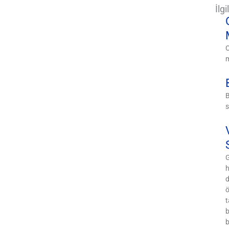
İlg
O
m
B
s
G
h
d
ö
t
b
b