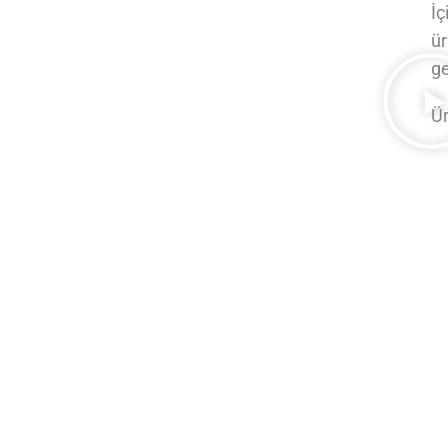
İç
ür
ge
Ür