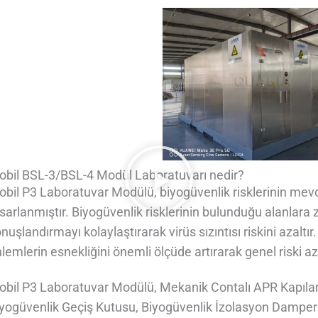
bil BSL-3/BSL-4 Modül Laboratuvarı nedir?
bil P3 Laboratuvar Modülü, biyogüvenlik risklerinin mevcu
sarlanmıştır. Biyogüvenlik risklerinin bulunduğu alanlara
nuşlandırmayı kolaylaştırarak virüs sızıntısı riskini azalt
lemlerin esnekliğini önemli ölçüde artırarak genel riski aza
bil P3 Laboratuvar Modülü, Mekanik Contalı APR Kapılar
yogüvenlik Geçiş Kutusu, Biyogüvenlik İzolasyon Damperi,