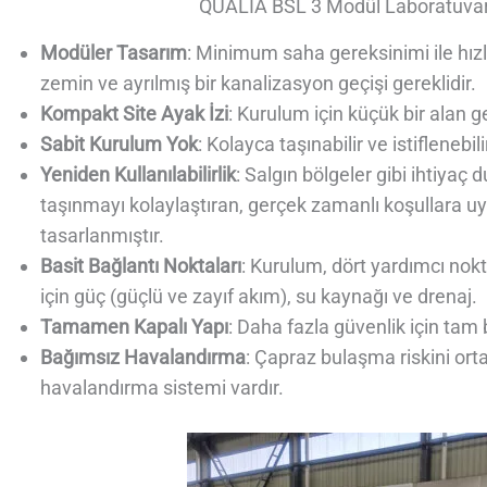
QUALIA BSL 3 Modül Laboratuvar
Modüler Tasarım
: Minimum saha gereksinimi ile hızl
zemin ve ayrılmış bir kanalizasyon geçişi gereklidir.
Kompakt Site Ayak İzi
: Kurulum için küçük bir alan ge
Sabit Kurulum Yok
: Kolayca taşınabilir ve istiflenebi
Yeniden Kullanılabilirlik
: Salgın bölgeler gibi ihtiyaç d
taşınmayı kolaylaştıran, gerçek zamanlı koşullara uya
tasarlanmıştır.
Basit Bağlantı Noktaları
: Kurulum, dört yardımcı nokt
için güç (güçlü ve zayıf akım), su kaynağı ve drenaj.
Tamamen Kapalı Yapı
: Daha fazla güvenlik için tam 
Bağımsız Havalandırma
: Çapraz bulaşma riskini ort
havalandırma sistemi vardır.