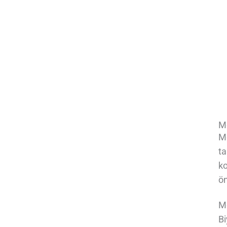
Mo
Mo
ta
ko
ön
Mo
Bi