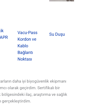
ik
Vacu-Pass
Su Duşu
 APR
Kordon ve
Kablo
Bağlantı
Noktası
u ve Yerinde Filtrasyon Sistemi ve
Sistemi ve Biyogüvenlik Passbox_1
oratuvarına Monte Edilmiştir 2_1
boratuvarına Monte Edilmiştir _1
rünüm Kontrol Paneli_1
Dış Görünüm 4_1
Dış Görünüm 3_1
Dış Görünüm 2_1
ı Dış Görünüm
ı, su duşlu_1
usu_1
arların daha iyi biyogüvenlik ekipmanı
cı olarak geçirdim. Sertifikalı bir
 bölgesindeki ilaç, araştırma ve sağlık
n gerçekleştirdim.