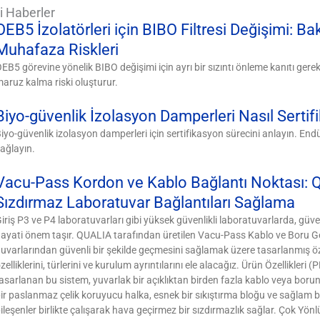
ili Haberler
OEB5 İzolatörleri için BIBO Filtresi Değişimi: B
Muhafaza Riskleri
EB5 görevine yönelik BIBO değişimi için ayrı bir sızıntı önleme kanıtı gerekli
aruz kalma riski oluşturur.
Biyo-güvenlik İzolasyon Damperleri Nasıl Sertifik
iyo-güvenlik izolasyon damperleri için sertifikasyon sürecini anlayın. En
ağlayın.
Vacu-Pass Kordon ve Kablo Bağlantı Noktası: Q
Sızdırmaz Laboratuvar Bağlantıları Sağlama
iriş P3 ve P4 laboratuvarları gibi yüksek güvenlikli laboratuvarlarda, güve
ayati önem taşır. QUALIA tarafından üretilen Vacu-Pass Kablo ve Boru Geç
uvarlarından güvenli bir şekilde geçmesini sağlamak üzere tasarlanmış öze
zelliklerini, türlerini ve kurulum ayrıntılarını ele alacağız. Ürün Özellikleri
asarlanan bu sistem, yuvarlak bir açıklıktan birden fazla kablo veya boru
ir paslanmaz çelik koruyucu halka, esnek bir sıkıştırma bloğu ve sağlam 
ileşenler birlikte çalışarak hava geçirmez bir sızdırmazlık sağlar. Çok Yön