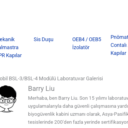
Pnömat
ekanik
Sis Duşu
OEB4 / OEB5
Contalı
almastra
İzolatör
Kapılar
PR Kapılar
bil BSL-3/BSL-4 Modülü Laboratuvar Galerisi
QUALIA BSL 3 Modülü Laboratuvar İç Görünümü, Su Duş
QUALIA BSL 3 Modül Laboratuvar Yerinde Filtrasyon 
QUALIA Mekanik Contalı APR Kapılar BSL 3 Modül Lab
QUALIA Mekanik Contalı APR Kapılar BSL 3 Modül La
QUALIA BSL 3 Modül Laboratuvarı Dış Gö
QUALIA BSL 3 Modül Laboratuvarı 
QUALIA BSL 3 Modül Laboratuvarı 
QUALIA BSL 3 Modül Laboratuvarı 
QUALIA BSL 3 Modül Laboratuvar
QUALIA BSL 3 Modül Laboratuvar
Barry Liu
Biyogüvenlik Geçiş Kut
Merhaba, ben Barry Liu. Son 15 yılımı laboratuv
uygulamalarıyla daha güvenli çalışmasına yardım
biyogüvenlik kabini uzmanı olarak, Asya-Pasifik
tesislerinde 200'den fazla yerinde sertifikasyo