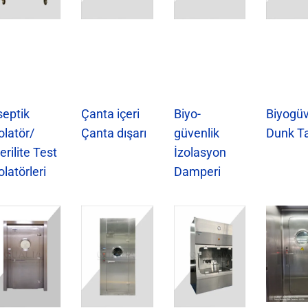
septik
Çanta içeri
Biyo-
Biyogüv
olatör/
Çanta dışarı
güvenlik
Dunk T
erilite Test
İzolasyon
olatörleri
Damperi