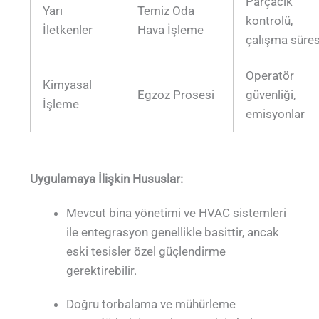
Parçacık
Yarı
Temiz Oda
kontrolü,
İletkenler
Hava İşleme
çalışma süres
Operatör
Kimyasal
Egzoz Prosesi
güvenliği,
İşleme
emisyonlar
Uygulamaya İlişkin Hususlar:
Mevcut bina yönetimi ve HVAC sistemleri
ile entegrasyon genellikle basittir, ancak
eski tesisler özel güçlendirme
gerektirebilir.
Doğru torbalama ve mühürleme