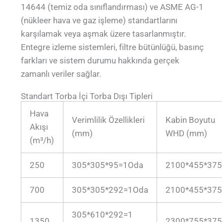
14644 (temiz oda sınıflandırması) ve ASME AG-1
(nükleer hava ve gaz işleme) standartlarını
karşılamak veya aşmak üzere tasarlanmıştır.
Entegre izleme sistemleri, filtre bütünlüğü, basınç
farkları ve sistem durumu hakkında gerçek
zamanlı veriler sağlar.
Standart Torba İçi Torba Dışı Tipleri
Hava
Verimlilik Özellikleri
Kabin Boyutu
Akışı
(mm)
WHD (mm)
(m³/h)
250
305*305*95=1Oda
2100*455*37
700
305*305*292=1Oda
2100*455*37
305*610*292=1
1350
2300*755*37