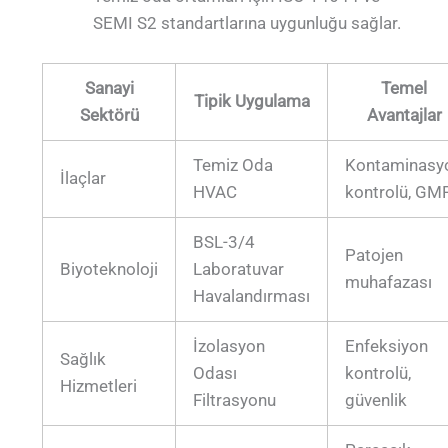
SEMI S2 standartlarına uygunluğu sağlar.
Sanayi
Temel
Tipik Uygulama
Sektörü
Avantajlar
Temiz Oda
Kontaminasy
İlaçlar
HVAC
kontrolü, GM
BSL-3/4
Patojen
Biyoteknoloji
Laboratuvar
muhafazası
Havalandırması
İzolasyon
Enfeksiyon
Sağlık
Odası
kontrolü,
Hizmetleri
Filtrasyonu
güvenlik