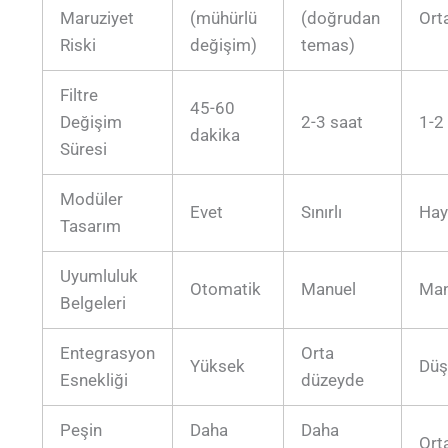
Maruziyet
(mühürlü
(doğrudan
Ort
Riski
değişim)
temas)
Filtre
45-60
Değişim
2-3 saat
1-2
dakika
Süresi
Modüler
Evet
Sınırlı
Hay
Tasarım
Uyumluluk
Otomatik
Manuel
Man
Belgeleri
Entegrasyon
Orta
Yüksek
Düş
Esnekliği
düzeyde
Peşin
Daha
Daha
Ort