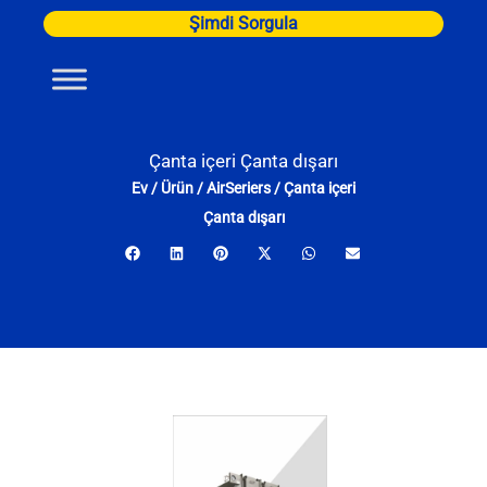
İçeriğe
Şimdi Sorgula
atla
Çanta içeri Çanta dışarı
Ev
/
Ürün
/
AirSeriers
/
Çanta içeri
Çanta dışarı