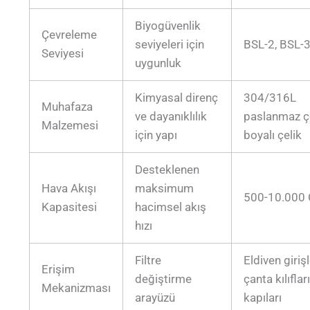
Biyogüvenlik
Çevreleme
seviyeleri için
BSL-2, BSL-3
Seviyesi
uygunluk
Kimyasal direnç
304/316L
Muhafaza
ve dayanıklılık
paslanmaz çe
Malzemesi
için yapı
boyalı çelik
Desteklenen
Hava Akışı
maksimum
500-10.000
Kapasitesi
hacimsel akış
hızı
Filtre
Eldiven girişl
Erişim
değiştirme
çanta kılıflar
Mekanizması
arayüzü
kapıları