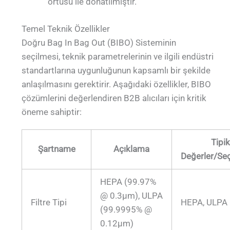
örtüsü ile donatılmıştır.
Temel Teknik Özellikler
Doğru Bag In Bag Out (BIBO) Sisteminin
seçilmesi, teknik parametrelerinin ve ilgili endüstri
standartlarına uygunluğunun kapsamlı bir şekilde
anlaşılmasını gerektirir. Aşağıdaki özellikler, BIBO
çözümlerini değerlendiren B2B alıcıları için kritik
öneme sahiptir:
Tipik
Şartname
Açıklama
Değerler/Se
HEPA (99.97%
@ 0.3μm), ULPA
Filtre Tipi
HEPA, ULPA
(99.9995% @
0.12μm)