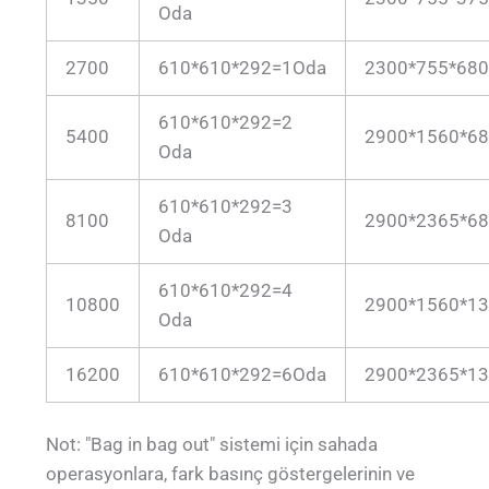
Oda
2700
610*610*292=1Oda
2300*755*68
610*610*292=2
5400
2900*1560*6
Oda
610*610*292=3
8100
2900*2365*6
Oda
610*610*292=4
10800
2900*1560*1
Oda
16200
610*610*292=6Oda
2900*2365*1
Not: "Bag in bag out" sistemi için sahada
operasyonlara, fark basınç göstergelerinin ve