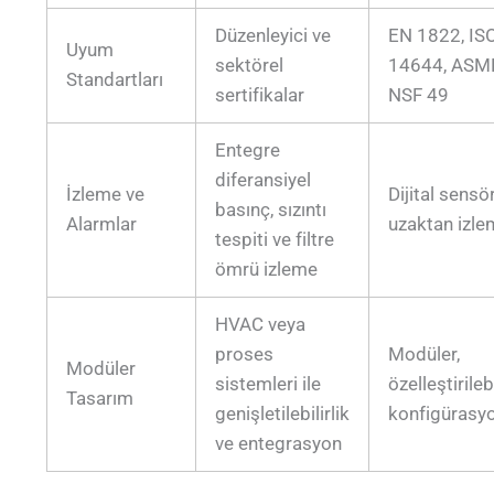
Düzenleyici ve
EN 1822, IS
Uyum
sektörel
14644, ASME
Standartları
sertifikalar
NSF 49
Entegre
diferansiyel
İzleme ve
Dijital sensör
basınç, sızıntı
Alarmlar
uzaktan izl
tespiti ve filtre
ömrü izleme
HVAC veya
proses
Modüler,
Modüler
sistemleri ile
özelleştirilebi
Tasarım
genişletilebilirlik
konfigürasyo
ve entegrasyon