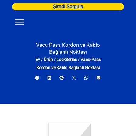
İçeriğe
Şimdi Sorgula
atla
Vacu-Pass Kordon ve Kablo
Bağlantı Noktası
Ev
/
Ürün
/
LockSeries
/
Vacu-Pass
Kordon ve Kablo Bağlantı Noktası