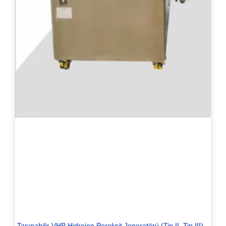
Taşınabilir VHP Hidrojen Peroksit Jeneratörü (Tip II, Tip III)