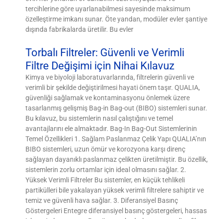
tercihlerine göre uyarlanabilmesi sayesinde maksimum
özelleştirme imkanı sunar. Öte yandan, modüler evler şantiye
dışında fabrikalarda üretilir. Bu evler
Torbalı Filtreler: Güvenli ve Verimli
Filtre Değişimi için Nihai Kılavuz
Kimya ve biyoloji laboratuvarlarında, filtrelerin güvenli ve
verimli bir şekilde değiştirilmesi hayati önem taşır. QUALIA,
güvenliği sağlamak ve kontaminasyonu önlemek üzere
tasarlanmış gelişmiş Bag-in Bag-out (BIBO) sistemleri sunar.
Bu kılavuz, bu sistemlerin nasıl çalıştığını ve temel
avantajlarını ele almaktadır. Bag-In Bag-Out Sistemlerinin
Temel Özellikleri 1. Sağlam Paslanmaz Çelik Yapı QUALIA’nın
BIBO sistemleri, uzun ömür ve korozyona karşı direnç
sağlayan dayanıklı paslanmaz çelikten üretilmiştir. Bu özellik,
sistemlerin zorlu ortamlar için ideal olmasını sağlar. 2.
Yüksek Verimli Filtreler Bu sistemler, en küçük tehlikeli
partikülleri bile yakalayan yüksek verimli filtrelere sahiptir ve
temiz ve güvenli hava sağlar. 3. Diferansiyel Basınç
Göstergeleri Entegre diferansiyel basınç göstergeleri, hassas