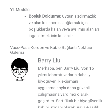
YL Modülü
:
Boşluk Doldurma
: Uygun sızdırmazlık
ve alan kullanımını sağlamak için
boşluklarda kalan veya ayrılmış alanları
işgal etmek için kullanılır.
Vacu-Pass Kordon ve Kablo Bağlantı Noktası
Galerisi
QUALIA Vacu-Pass Kordon ve Kablo
QUALIA Vacu-Pass Kordon ve Kablo
QUALIA Vacu-Pass Kordon ve Kablo
QUALIA Vacu-Pass Kordon ve Kablo
Barry Liu
Bağlantı Noktası Üstten Görünüm_1
Bağlantı Noktası Yan Görünüm_1
Bağlantı Noktası Tek Delik_1
Bağlantı Noktası
Merhaba, ben Barry Liu. Son 15
yılımı laboratuvarların daha iyi
biyogüvenlik ekipmanı
uygulamalarıyla daha güvenli
çalışmasına yardımcı olarak
geçirdim. Sertifikalı bir biyogüvenlik
kabini uzmanı olarak, Asya-Pasifik