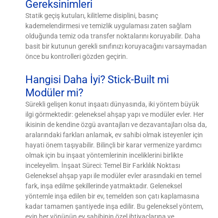
Gereksinimleri
Statik geçiş kutuları, kilitleme disiplini, basınç
kademelendirmesi ve temizlik uygulaması zaten sağlam
olduğunda temiz oda transfer noktalarını koruyabilir. Daha
basit bir kutunun gerekli sınıfınızı koruyacağını varsaymadan
önce bu kontrolleri gözden geçirin.
Hangisi Daha İyi? Stick-Built mi
Modüler mi?
Sürekli gelişen konut inşaatı dünyasında, iki yöntem büyük
ilgi görmektedir: geleneksel ahşap yapı ve modüler evler. Her
ikisinin de kendine özgü avantajları ve dezavantajları olsa da,
aralarındaki farkları anlamak, ev sahibi olmak isteyenler için
hayati önem taşıyabilir. Bilinçli bir karar vermenize yardımcı
olmak için bu inşaat yöntemlerinin inceliklerini birlikte
inceleyelim. İnşaat Süreci: Temel Bir Farklılık Noktası
Geleneksel ahşap yapı ile modüler evler arasındaki en temel
fark, inşa edilme şekillerinde yatmaktadır. Geleneksel
yöntemle inşa edilen bir ev, temelden son çatı kaplamasına
kadar tamamen şantiyede inşa edilir. Bu geleneksel yöntem,
evin her yönünün ev sahibinin özel ihtiyaçlarına ve