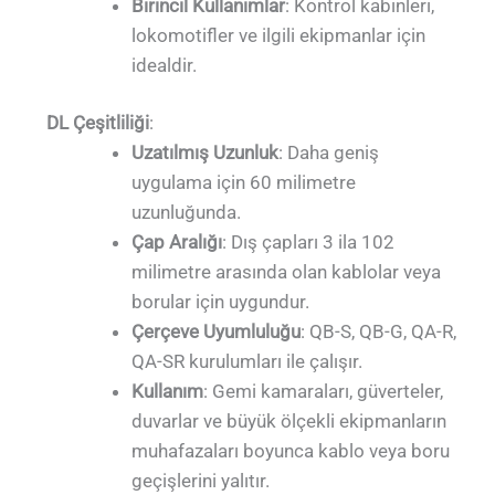
Birincil Kullanımlar
: Kontrol kabinleri,
lokomotifler ve ilgili ekipmanlar için
idealdir.
DL Çeşitliliği
:
Uzatılmış Uzunluk
: Daha geniş
uygulama için 60 milimetre
uzunluğunda.
Çap Aralığı
: Dış çapları 3 ila 102
milimetre arasında olan kablolar veya
borular için uygundur.
Çerçeve Uyumluluğu
: QB-S, QB-G, QA-R,
QA-SR kurulumları ile çalışır.
Kullanım
: Gemi kamaraları, güverteler,
duvarlar ve büyük ölçekli ekipmanların
muhafazaları boyunca kablo veya boru
geçişlerini yalıtır.