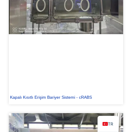
PL
ES
RO
RU
PT
IT
KO
Kapalı Kısıtlı Erişim Bariyer Sistemi - cRABS
FR
EN
TR