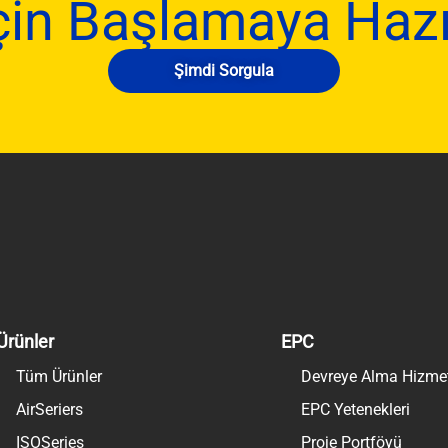
çin Başlamaya Hazı
Şimdi Sorgula
Ürünler
EPC
Tüm Ürünler
Devreye Alma Hizmetl
AirSeriers
EPC Yetenekleri
ISOSeries
Proje Portföyü