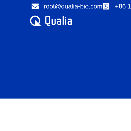
Vai
root@qualia-bio.com
+86 1
al
contenuto