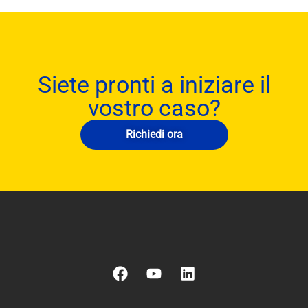
Siete pronti a iniziare il
vostro caso?
Richiedi ora
F
Y
L
a
o
i
c
u
n