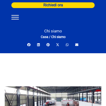
Vai
Richiedi ora
al
contenuto
Chi siamo
Casa
/
Chi siamo