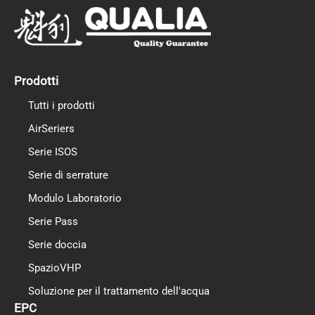
e
t
k
b
u
e
o
b
d
o
e
i
k
n
Prodotti
Tutti i prodotti
AirSeriers
Serie ISOS
Serie di serrature
Modulo Laboratorio
Serie Pass
Serie doccia
SpazioVHP
Soluzione per il trattamento dell'acqua
EPC