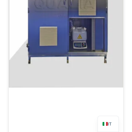
PL
TR
ES
RO
RU
PT
KO
FR
EN
IT