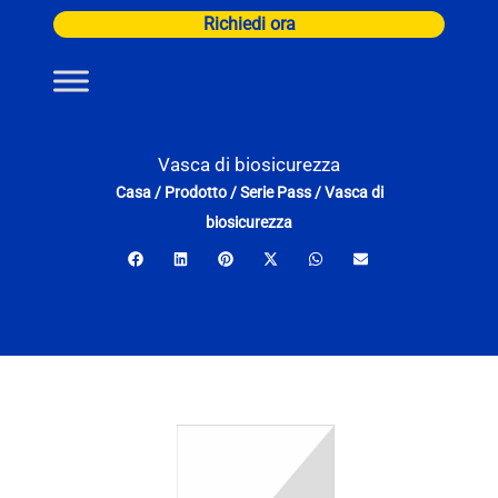
Vai
Richiedi ora
al
contenuto
Vasca di biosicurezza
Casa
/
Prodotto
/
Serie Pass
/
Vasca di
biosicurezza