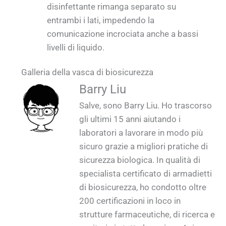
disinfettante rimanga separato su
entrambi i lati, impedendo la
comunicazione incrociata anche a bassi
livelli di liquido.
Galleria della vasca di biosicurezza
QUALIA Vasca di sicurezza biologica EPDM
QUALIA Vasca di biosicurezza montata su
QUALIA Vasca di sicurezza biologica nello
QUALIA Biosafety Dunk Tank's Water inlet
QUALIA Biosafety Dunk Tank Pannello di
QUALIA Biosafety Dunk Tank Design
QUALIA Vasca di biosicurezza nello
QUALIA Vasca di biosicurezza nello
QUALIA Vasca di biosicurezza nello
Barry Liu
avvolgente senza ulteriori cavi esposti _1
parete SS con vetro di visione_1
Coperchio superiore sigillato_1
disinfectant port_1
controllo lucido_1
stabilimento 6_1
stabilimento 5_1
stabilimento 2_1
stabilimento 1_1
Salve, sono Barry Liu. Ho trascorso
gli ultimi 15 anni aiutando i
laboratori a lavorare in modo più
sicuro grazie a migliori pratiche di
sicurezza biologica. In qualità di
specialista certificato di armadietti
di biosicurezza, ho condotto oltre
200 certificazioni in loco in
strutture farmaceutiche, di ricerca e