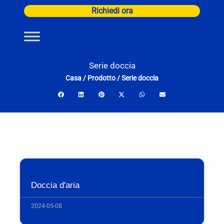
Vai
Richiedi ora
al
contenuto
Serie doccia
Casa
/
Prodotto
/
Serie doccia
Doccia d'aria
2024-05-08