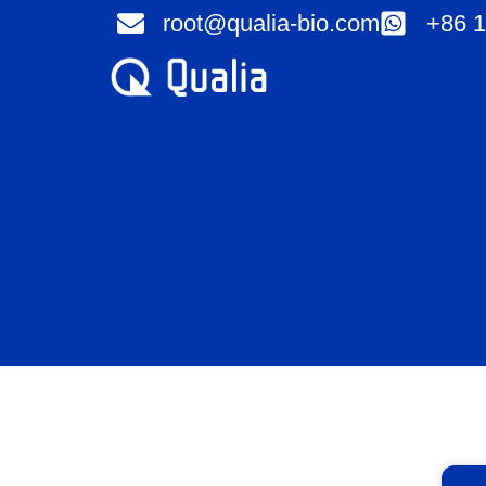
콘
root@qualia-bio.com
+86 1
텐
츠
로
건
너
뛰
기