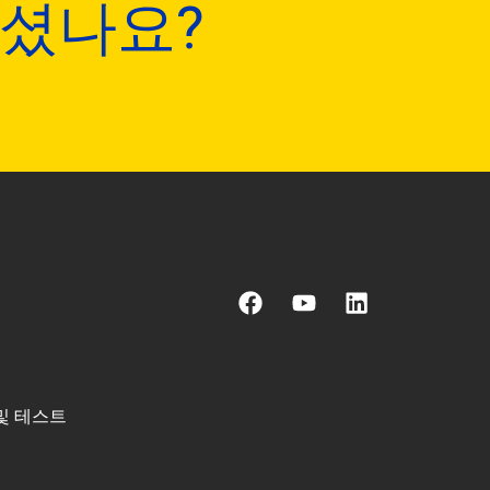
되셨나요?
F
유
링
a
튜
크
c
브
드
e
인
b
o
및 테스트
o
k
오