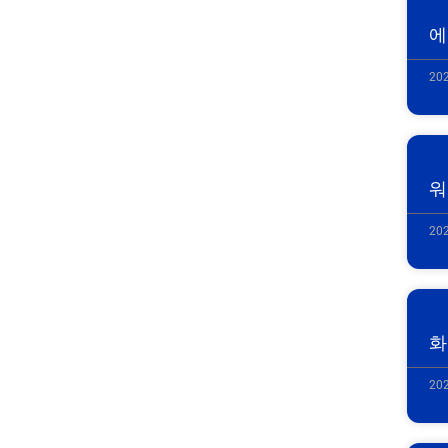
에
202
워
202
화
202