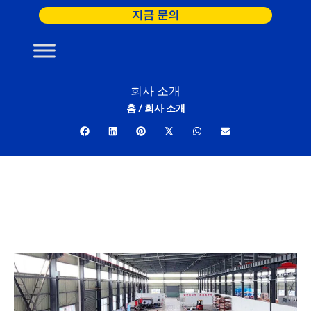
콘
지금 문의
텐
츠
로
건
회사 소개
너
홈
/
회사 소개
뛰
기