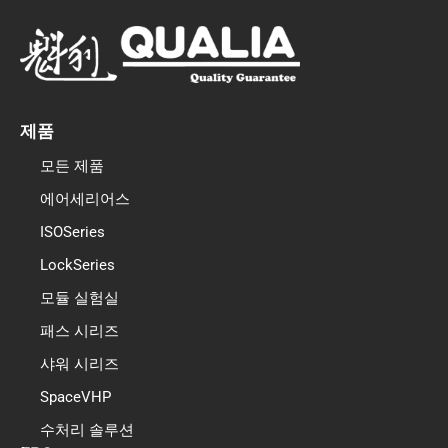
e
인
b
o
o
k
제품
모든 제품
에어세리어스
ISOSeries
LockSeries
모듈 실험실
패스 시리즈
샤워 시리즈
SpaceVHP
수처리 솔루션