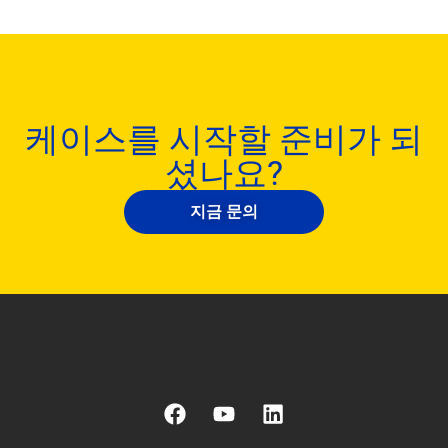
케이스를 시작할 준비가 되
셨나요?
지금 문의
F
유
링
a
튜
크
c
브
드