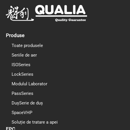
e
t
k
b
u
e
o
b
d
o
e
i
k
n
Produse
Toate produsele
Seriile de aer
ISOSeries
LockSeries
Modulul Laborator
PassSeries
DușSerie de duș
SpaceVHP
Soluție de tratare a apei
EPC