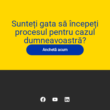
Sunteți gata să începeți
procesul pentru cazul
dumneavoastră?
Anchetă acum
F
Y
L
a
o
i
c
u
n