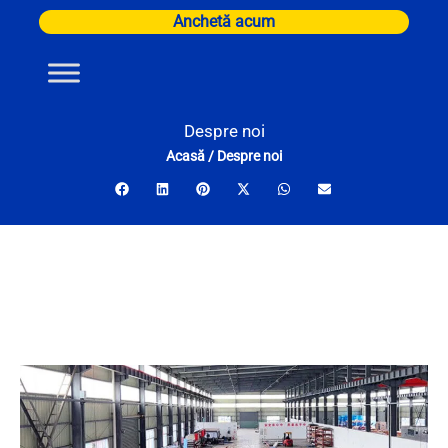
Skip
Anchetă acum
to
content
Despre noi
Acasă
/
Despre noi