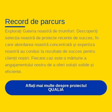
Record de parcurs
Explorați Galeria noastră de triumfuri: Descoperiți
selecția noastră de proiecte recente de succes, în
care abordarea noastră concentrată și expertiza
noastră au condus la rezultate de succes pentru
clienții noștri. Fiecare caz este o mărturie a
angajamentului nostru de a oferi soluții solide și
eficiente.
Johnson&Johnson MedTech
Panter ceva de la QUALIA
Merck Sharp & Dohme
WuXi AppTech
Aflați mai multe despre proiectul
QUALIA