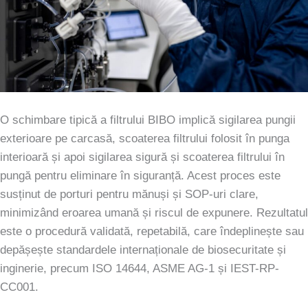
O schimbare tipică a filtrului BIBO implică sigilarea pungii
exterioare pe carcasă, scoaterea filtrului folosit în punga
interioară și apoi sigilarea sigură și scoaterea filtrului în
pungă pentru eliminare în siguranță. Acest proces este
susținut de porturi pentru mănuși și SOP-uri clare,
minimizând eroarea umană și riscul de expunere. Rezultatul
este o procedură validată, repetabilă, care îndeplinește sau
depășește standardele internaționale de biosecuritate și
inginerie, precum ISO 14644, ASME AG-1 și IEST-RP-
CC001.