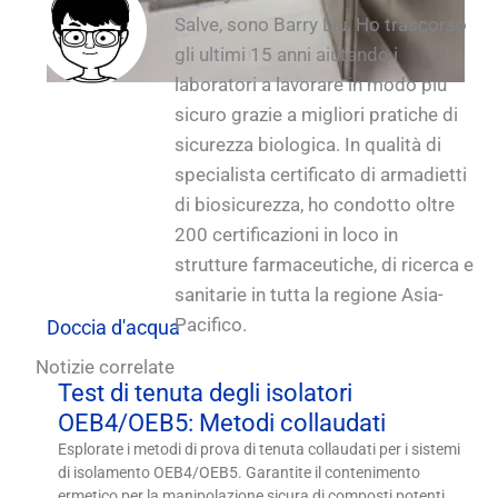
biologica_1
_1
Salve, sono Barry Liu. Ho trascorso
biologica_1
gli ultimi 15 anni aiutando i
laboratori a lavorare in modo più
sicuro grazie a migliori pratiche di
sicurezza biologica. In qualità di
specialista certificato di armadietti
di biosicurezza, ho condotto oltre
200 certificazioni in loco in
strutture farmaceutiche, di ricerca e
sanitarie in tutta la regione Asia-
Pacifico.
Doccia d'acqua
Notizie correlate
Test di tenuta degli isolatori
OEB4/OEB5: Metodi collaudati
Esplorate i metodi di prova di tenuta collaudati per i sistemi
di isolamento OEB4/OEB5. Garantite il contenimento
ermetico per la manipolazione sicura di composti potenti.