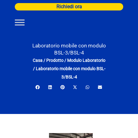
Vai
Richiedi ora
al
contenuto
Laboratorio mobile con modulo
BSL-3/BSL-4
Casa
/
Prodotto
/
Modulo Laboratorio
/
Laboratorio mobile con modulo BSL-
3/BSL-4