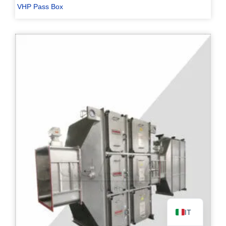
VHP Pass Box
PL
TR
ES
RO
RU
PT
KO
FR
EN
IT