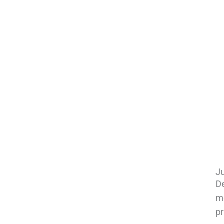
Ju
De
me
pr