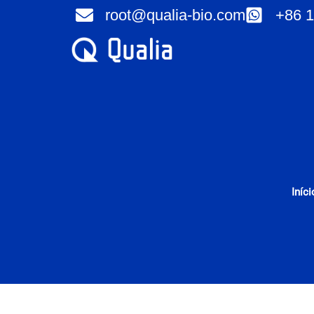
Ir
root@qualia-bio.com
+86 1
para
o
conteúdo
Iníci