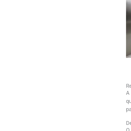
R
A 
qu
pa
De
O 