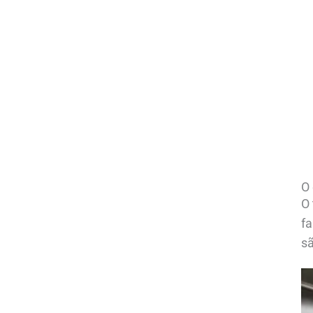
O
O 
fa
sã