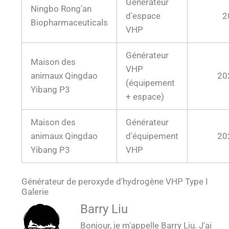
Générateur
Ningbo Rong'an
d'espace
2
Biopharmaceuticals
VHP
Générateur
Maison des
VHP
animaux Qingdao
20
(équipement
Yibang P3
+ espace)
Maison des
Générateur
animaux Qingdao
d'équipement
20
Yibang P3
VHP
Générateur de peroxyde d'hydrogène VHP Type I
Galerie
QUALIA VHP Generator I BSL 3 Lab
QUALIA VHP Générateur I Test de
QUALIA VHP Générateur I Test de
Générateur VHP de QUALIA - Type I 4
Générateur VHP de QUALIA - Type I 3
Générateur VHP de QUALIA - Type I 1
QUALIA VHP Générateur I 4_1
QUALIA VHP Générateur I 1_1
Barry Liu
provocation bactérienne 2_1
provocation bactérienne 1_1
Strilization _1
Bonjour, je m'appelle Barry Liu. J'ai