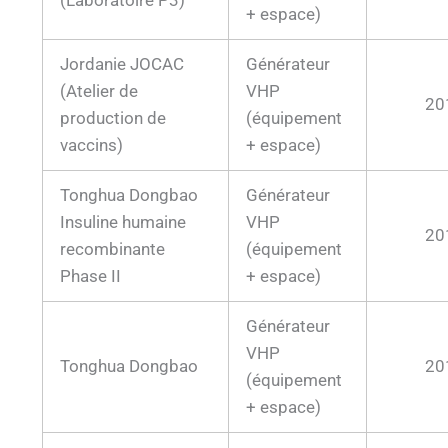
(Laboratoire P3)
+ espace)
Jordanie JOCAC
Générateur
(Atelier de
VHP
20
production de
(équipement
vaccins)
+ espace)
Tonghua Dongbao
Générateur
Insuline humaine
VHP
20
recombinante
(équipement
Phase II
+ espace)
Générateur
VHP
Tonghua Dongbao
20
(équipement
+ espace)