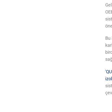
Gel
OEB
sis
öne
Bu 
kar
bir
sağ
'QU
izol
sis
çev