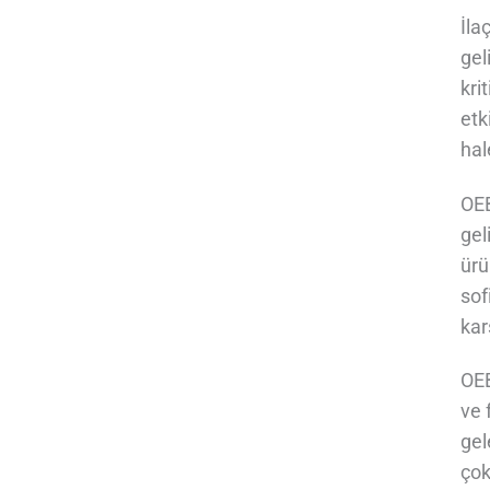
İla
gel
kri
etk
hal
OEB
gel
ürü
sof
kar
OEB
ve 
gel
çok