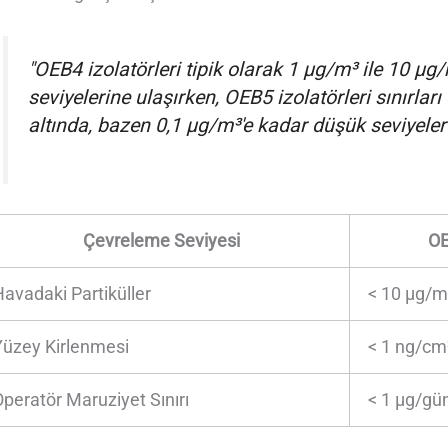
"OEB4 izolatörleri tipik olarak 1 μg/m³ ile 10 
seviyelerine ulaşırken, OEB5 izolatörleri sınırla
altında, bazen 0,1 μg/m³'e kadar düşük seviyele
Çevreleme Seviyesi
O
Havadaki Partiküller
< 10 μg/m
Yüzey Kirlenmesi
< 1 ng/cm
Operatör Maruziyet Sınırı
< 1 μg/gü