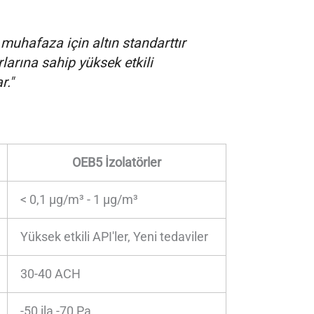
muhafaza için altın standarttır
arına sahip yüksek etkili
r."
OEB5 İzolatörler
< 0,1 μg/m³ - 1 μg/m³
Yüksek etkili API'ler, Yeni tedaviler
30-40 ACH
-50 ila -70 Pa