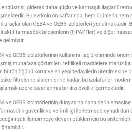
ç endüstrisi, giderek daha güçlü ve karmaşık ilaçlar üretme
işmektedir. Bu evrimin ön saflarında, hem ürünlerin hem
tik araçlar olan OEB4 ve OEB5 izolatörleri yer almaktadır
ili aktif farmasötik bileşenlerin (HPAPI'ler) ve diğer hass
e gelmiştir.
4 ve OEB5 izolatörlerinin kullanımı ilaç üretiminde öneml
işmiş muhafaza çözümleri, tehlikeli maddelere maruz ka
n bütünlüğünü korur ve en yeni tedavilerin üretilmesine 
istike filtreleme sistemlerine kadar, bu izolatörler modern 
şılamak üzere tasarlanmış bir dizi özellik içermektedir.
4 ve OEB5 izolatörlerinin dünyasına daha derinlemesine gir
farmasötik güvenlik ve verimliliği ilerletmede oynadıkları 
eceğini şekillendirmeye devam ettikleri için bu sistemleri
 önemlidir.