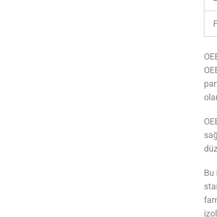
OEB
OEB
par
ola
OEB
sağ
düz
Bu 
sta
far
izo