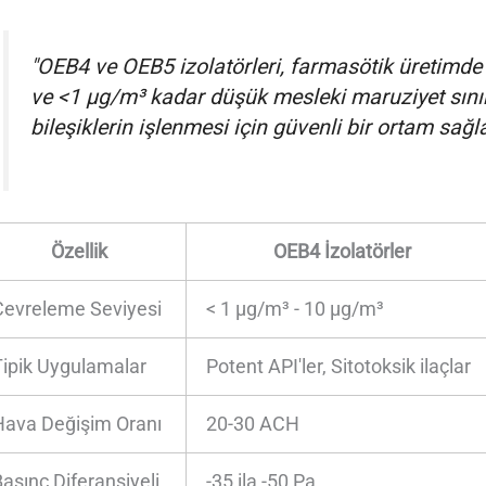
"OEB4 ve OEB5 izolatörleri, farmasötik üretimde 
ve <1 μg/m³ kadar düşük mesleki maruziyet sınırl
bileşiklerin işlenmesi için güvenli bir ortam sağla
Özellik
OEB4 İzolatörler
Çevreleme Seviyesi
< 1 μg/m³ - 10 μg/m³
Tipik Uygulamalar
Potent API'ler, Sitotoksik ilaçlar
Hava Değişim Oranı
20-30 ACH
asınç Diferansiyeli
-35 ila -50 Pa