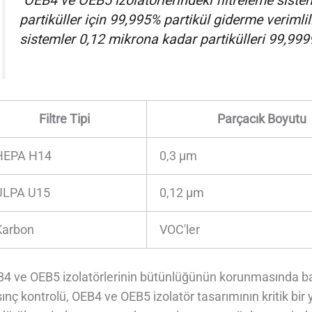
"OEB4 ve OEB5 izolatörlerindeki filtreleme siste
partiküller için 99,995% partikül giderme verimlil
sistemler 0,12 mikrona kadar partikülleri 99,99995%
Filtre Tipi
Parçacık Boyutu
HEPA H14
0,3 μm
ULPA U15
0,12 μm
Karbon
VOC'ler
4 ve OEB5 izolatörlerinin bütünlüğünün korunmasında bası
ınç kontrolü, OEB4 ve OEB5 izolatör tasarımının kritik b