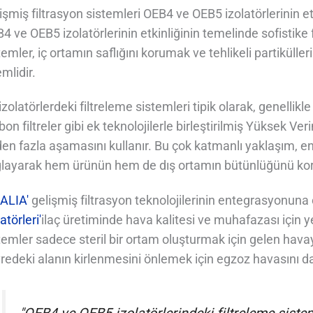
işmiş filtrasyon sistemleri OEB4 ve OEB5 izolatörlerinin et
4 ve OEB5 izolatörlerinin etkinliğinin temelinde sofistike
temler, iç ortamın saflığını korumak ve tehlikeli partiküll
mlidir.
izolatörlerdeki filtreleme sistemleri tipik olarak, genellik
bon filtreler gibi ek teknolojilerle birleştirilmiş Yüksek Ver
den fazla aşamasını kullanır. Bu çok katmanlı yaklaşım, en
layarak hem ürünün hem de dış ortamın bütünlüğünü kor
ALIA'
gelişmiş filtrasyon teknolojilerinin entegrasyonuna
atörleri'
ilaç üretiminde hava kalitesi ve muhafazası için y
temler sadece steril bir ortam oluşturmak için gelen hav
redeki alanın kirlenmesini önlemek için egzoz havasını 