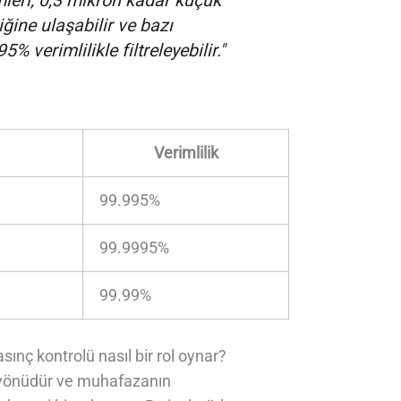
mleri, 0,3 mikron kadar küçük
iğine ulaşabilir ve bazı
 verimlilikle filtreleyebilir."
Verimlilik
99.995%
99.9995%
99.99%
nç kontrolü nasıl bir rol oynar?
ir yönüdür ve muhafazanın