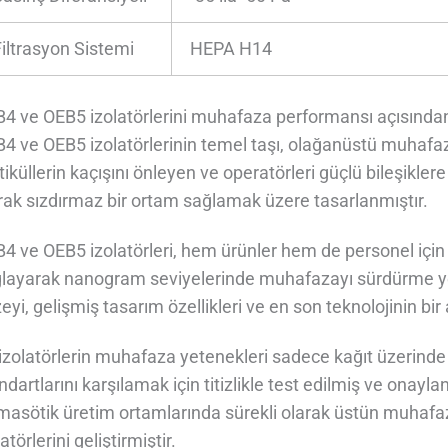
Filtrasyon Sistemi
HEPA H14
4 ve OEB5 izolatörlerini muhafaza performansı açısından f
4 ve OEB5 izolatörlerinin temel taşı, olağanüstü muhafaza
tiküllerin kaçışını önleyen ve operatörleri güçlü bileşik
rak sızdırmaz bir ortam sağlamak üzere tasarlanmıştır.
4 ve OEB5 izolatörleri, hem ürünler hem de personel için 
layarak nanogram seviyelerinde muhafazayı sürdürme ye
eyi, gelişmiş tasarım özellikleri ve en son teknolojinin bir
izolatörlerin muhafaza yetenekleri sadece kağıt üzerinde et
ndartlarını karşılamak için titizlikle test edilmiş ve onayla
masötik üretim ortamlarında sürekli olarak üstün muha
latörlerini geliştirmiştir.