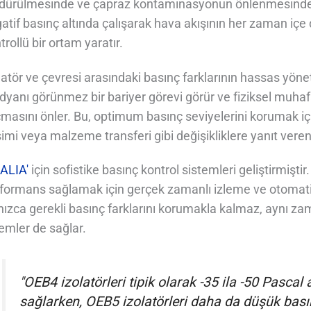
dürülmesinde ve çapraz kontaminasyonun önlenmesinde hay
atif basınç altında çalışarak hava akışının her zaman içe
trollü bir ortam yaratır.
latör ve çevresi arasındaki basınç farklarının hassas yöne
dyanı görünmez bir bariyer görevi görür ve fiziksel muhafaz
masını önler. Bu, optimum basınç seviyelerini korumak içi
şimi veya malzeme transferi gibi değişikliklere yanıt veren
ALIA'
için sofistike basınç kontrol sistemleri geliştirmiştir
formans sağlamak için gerçek zamanlı izleme ve otomatik
nızca gerekli basınç farklarını korumakla kalmaz, aynı zama
emler de sağlar.
"OEB4 izolatörleri tipik olarak -35 ila -50 Pascal
sağlarken, OEB5 izolatörleri daha da düşük basınç