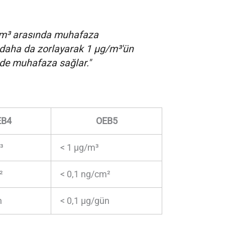
μg/m³ arasında muhafaza
rı daha da zorlayarak 1 μg/m³'ün
rde muhafaza sağlar."
EB4
OEB5
³
< 1 μg/m³
²
< 0,1 ng/cm²
n
< 0,1 μg/gün