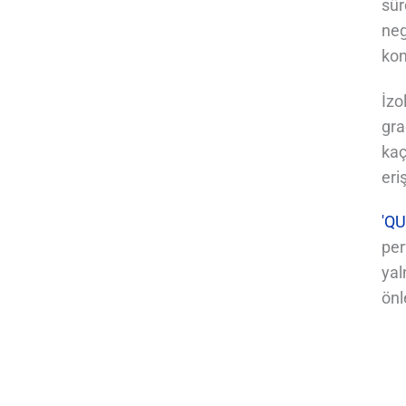
sür
neg
kon
İzo
gra
kaç
eri
'QU
per
yal
önl