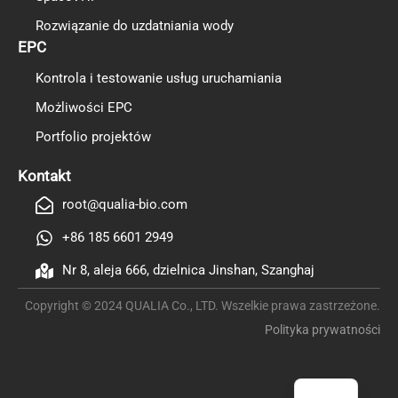
Rozwiązanie do uzdatniania wody
EPC
Kontrola i testowanie usług uruchamiania
Możliwości EPC
Portfolio projektów
TR
ES
Kontakt
RO
root@qualia-bio.com
RU
+86 185 6601 2949
PT
Nr 8, aleja 666, dzielnica Jinshan, Szanghaj
IT
Copyright © 2024 QUALIA Co., LTD. Wszelkie prawa zastrzeżone.
KO
Polityka prywatności
FR
EN