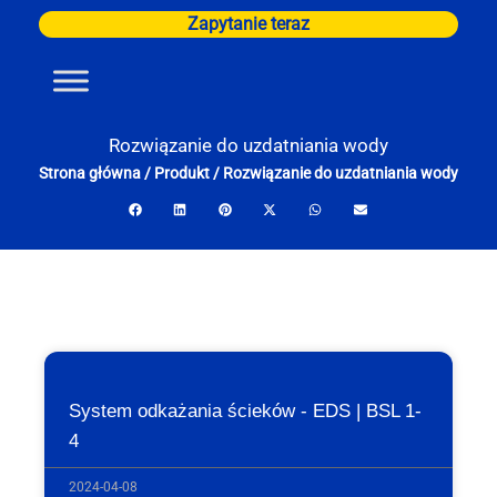
Przejdź
Zapytanie teraz
do
treści
Rozwiązanie do uzdatniania wody
Strona główna
/
Produkt
/
Rozwiązanie do uzdatniania wody
System odkażania ścieków - EDS | BSL 1-
4
2024-04-08