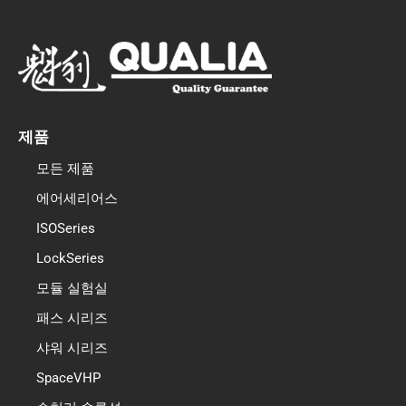
c
브
드
e
인
b
o
o
k
제품
모든 제품
에어세리어스
ISOSeries
LockSeries
모듈 실험실
패스 시리즈
샤워 시리즈
SpaceVHP