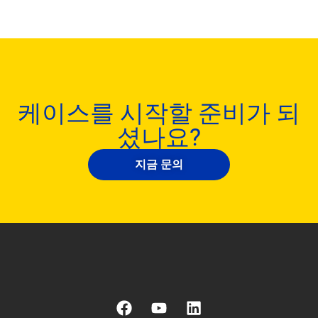
케이스를 시작할 준비가 되
셨나요?
지금 문의
F
유
링
a
튜
크