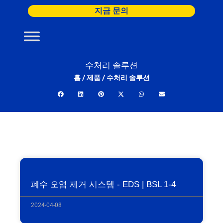
콘
지금 문의
텐
츠
로
건
수처리 솔루션
너
홈
/
제품
/
수처리 솔루션
뛰
기
폐수 오염 제거 시스템 - EDS | BSL 1-4
2024-04-08