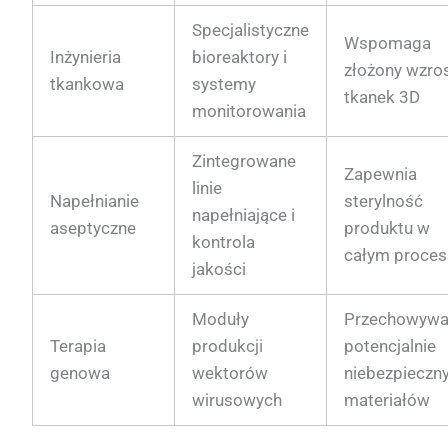
Specjalistyczne
Wspomaga
Inżynieria
bioreaktory i
złożony wzro
tkankowa
systemy
tkanek 3D
monitorowania
Zintegrowane
Zapewnia
linie
Napełnianie
sterylność
napełniające i
aseptyczne
produktu w
kontrola
całym proces
jakości
Moduły
Przechowywa
Terapia
produkcji
potencjalnie
genowa
wektorów
niebezpieczn
wirusowych
materiałów