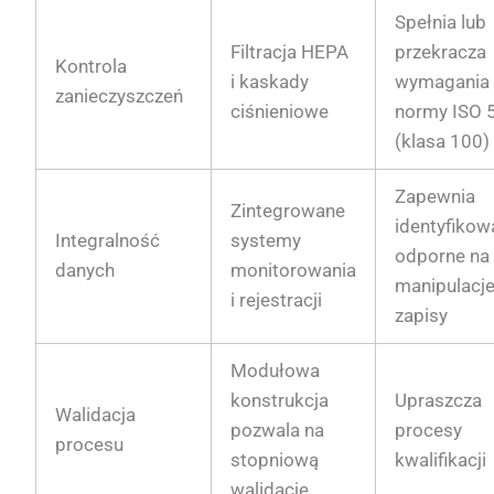
Spełnia lub
Filtracja HEPA
przekracza
Kontrola
i kaskady
wymagania
zanieczyszczeń
ciśnieniowe
normy ISO 
(klasa 100)
Zapewnia
Zintegrowane
identyfikow
Integralność
systemy
odporne na
danych
monitorowania
manipulacj
i rejestracji
zapisy
Modułowa
konstrukcja
Upraszcza
Walidacja
pozwala na
procesy
procesu
stopniową
kwalifikacji
walidację