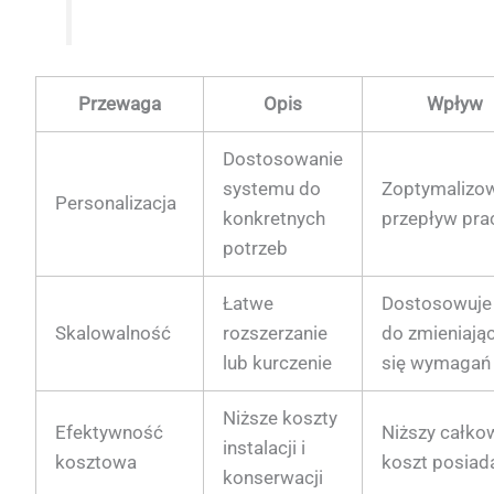
Przewaga
Opis
Wpływ
Dostosowanie
systemu do
Zoptymalizo
Personalizacja
konkretnych
przepływ pra
potrzeb
Łatwe
Dostosowuje 
Skalowalność
rozszerzanie
do zmieniają
lub kurczenie
się wymagań
Niższe koszty
Efektywność
Niższy całko
instalacji i
kosztowa
koszt posiad
konserwacji