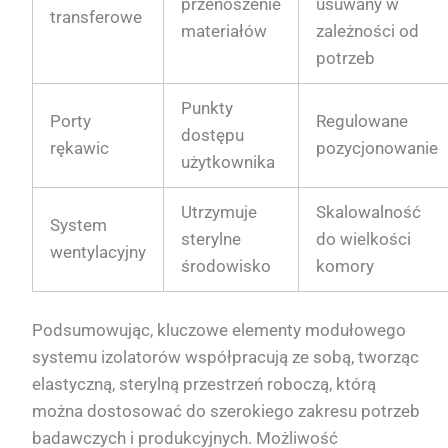
przenoszenie
usuwany w
transferowe
materiałów
zależności od
potrzeb
Punkty
Porty
Regulowane
dostępu
rękawic
pozycjonowanie
użytkownika
Utrzymuje
Skalowalność
System
sterylne
do wielkości
wentylacyjny
środowisko
komory
Podsumowując, kluczowe elementy modułowego
systemu izolatorów współpracują ze sobą, tworząc
elastyczną, sterylną przestrzeń roboczą, którą
można dostosować do szerokiego zakresu potrzeb
badawczych i produkcyjnych. Możliwość