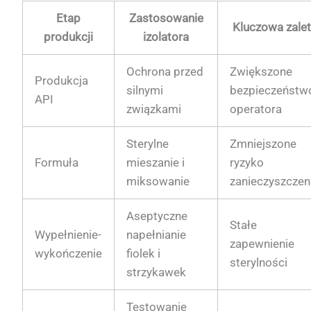
Etap
Zastosowanie
Kluczowa zale
produkcji
izolatora
Ochrona przed
Zwiększone
Produkcja
silnymi
bezpieczeństw
API
związkami
operatora
Sterylne
Zmniejszone
Formuła
mieszanie i
ryzyko
miksowanie
zanieczyszczen
Aseptyczne
Stałe
Wypełnienie-
napełnianie
zapewnienie
wykończenie
fiolek i
sterylności
strzykawek
Testowanie