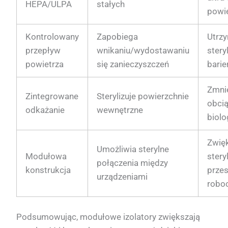
HEPA/ULPA
stałych
powi
Kontrolowany
Zapobiega
Utrz
przepływ
wnikaniu/wydostawaniu
stery
powietrza
się zanieczyszczeń
barie
Zmni
Zintegrowane
Sterylizuje powierzchnie
obcią
odkażanie
wewnętrzne
biolo
Zwię
Umożliwia sterylne
Modułowa
stery
połączenia między
konstrukcja
przes
urządzeniami
robo
Podsumowując, modułowe izolatory zwiększają