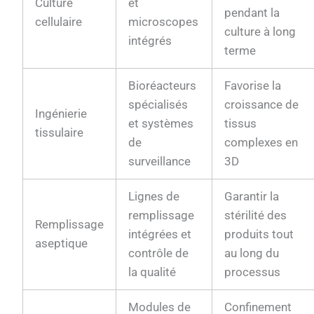
Culture
et
pendant la
cellulaire
microscopes
culture à long
intégrés
terme
Bioréacteurs
Favorise la
spécialisés
croissance de
Ingénierie
et systèmes
tissus
tissulaire
de
complexes en
surveillance
3D
Lignes de
Garantir la
remplissage
stérilité des
Remplissage
intégrées et
produits tout
aseptique
contrôle de
au long du
la qualité
processus
Modules de
Confinement