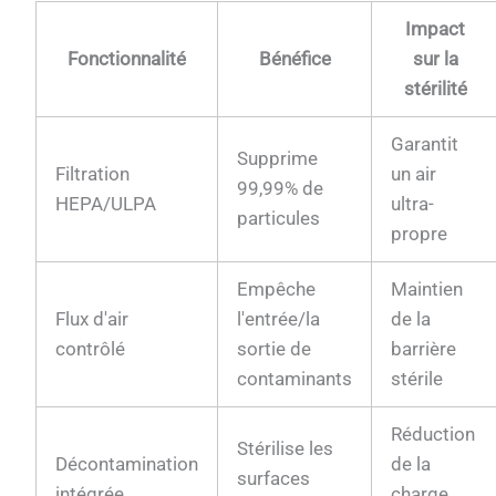
Impact
Fonctionnalité
Bénéfice
sur la
stérilité
Garantit
Supprime
Filtration
un air
99,99% de
HEPA/ULPA
ultra-
particules
propre
Empêche
Maintien
Flux d'air
l'entrée/la
de la
contrôlé
sortie de
barrière
contaminants
stérile
Réduction
Stérilise les
Décontamination
de la
surfaces
intégrée
charge