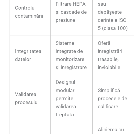
Filtrare HEPA
sau
Controlul
și cascade de
depășește
contaminării
presiune
cerințele ISO
5 (clasa 100)
Sisteme
Oferă
Integritatea
integrate de
înregistrări
datelor
monitorizare
trasabile,
și înregistrare
inviolabile
Designul
modular
Simplifică
Validarea
permite
procesele de
procesului
validarea
calificare
treptată
Alinierea cu