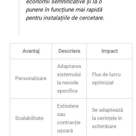
economii semnificative și la o
punere în funcțiune mai rapidă
pentru instalațiile de cercetare.
Avantaj
Descriere
Impact
Adaptarea
sistemului
Flux de lucru
Personalizare
la nevoile
optimizat
specifice
Extindere
Se adaptează
sau
Scalabilitate
la cerințele în
contracție
schimbare
ușoară