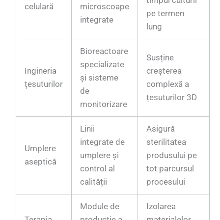
timpul culturii
celulară
microscoape
pe termen
integrate
lung
Bioreactoare
Susține
specializate
Ingineria
creșterea
și sisteme
țesuturilor
complexă a
de
țesuturilor 3D
monitorizare
Linii
Asigură
integrate de
sterilitatea
Umplere
umplere și
produsului pe
aseptică
control al
tot parcursul
calității
procesului
Module de
Izolarea
Terapia
producție a
materialelor