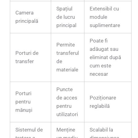
Spațiul
Extensibil cu
Camera
de lucru
module
principală
principal
suplimentare
Poate fi
Permite
adăugat sau
Porturi de
transferul
eliminat după
transfer
de
cum este
materiale
necesar
Puncte
Porturi
de acces
Poziționare
pentru
pentru
reglabilă
mănuși
utilizatori
Sistemul de
Menține
Scalabil la
tratare a
un mediu
dimensiunea