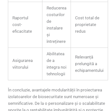
Reducerea
costurilor
Raportul
Cost total de
de
cost-
proprietate
instalare
eficacitate
redus
și
întreținere
Abilitatea
Relevanță
Asigurarea
de a
prelungită a
viitorului
integra noi
echipamentului
tehnologii
În concluzie, avantajele modularității în proiectarea
izolatoarelor de biosecuritate sunt numeroase și
semnificative. De la o personalizare și o scalabilitate
sporite la o rentabilitate îmbunătățită și o protecție