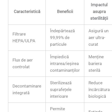
Impactul
Caracteristică
Beneficii
asupra
sterilității
Îndepărtează
Asigură un
Filtrare
99,99% de
aer ultra-
HEPA/ULPA
particule
curat
Împiedică
Menține
Flux de aer
intrarea/ieșirea
bariera
controlat
contaminanților
sterilă
Sterilizează
Reduce
Decontaminare
suprafețele
încărcătura
integrată
interioare
biologică
Permite