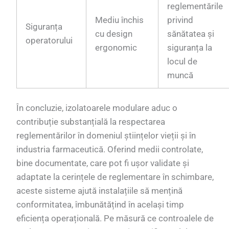
reglementările
Mediu închis
privind
Siguranța
cu design
sănătatea și
operatorului
ergonomic
siguranța la
locul de
muncă
În concluzie, izolatoarele modulare aduc o
contribuție substanțială la respectarea
reglementărilor în domeniul științelor vieții și în
industria farmaceutică. Oferind medii controlate,
bine documentate, care pot fi ușor validate și
adaptate la cerințele de reglementare în schimbare,
aceste sisteme ajută instalațiile să mențină
conformitatea, îmbunătățind în același timp
eficiența operațională. Pe măsură ce controalele de