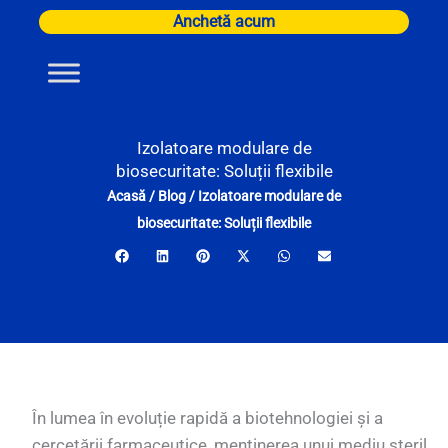
Skip
Anchetă acum
to
content
Izolatoare modulare de
biosecuritate: Soluții flexibile
Acasă
/
Blog
/
Izolatoare modulare de
biosecuritate: Soluții flexibile
În lumea în evoluție rapidă a biotehnologiei și a
cercetării farmaceutice, menținerea unui mediu steril