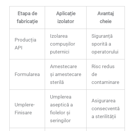
Etapa de
Aplicație
Avantaj
fabricație
izolator
cheie
Izolarea
Siguranță
Producția
compușilor
sporită a
API
puternici
operatorului
Amestecare
Risc redus
Formularea
și amestecare
de
sterilă
contaminare
Umplerea
Asigurarea
Umplere-
aseptică a
consecventă
Finisare
fiolelor și
a sterilității
seringilor