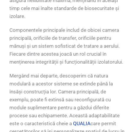
asigura flexibilitate maximă, menținând în același
timp cele mai înalte standarde de biosecuritate și
izolare.
Componentele principale includ de obicei camera
principală, orificiile de transfer, orificiile pentru
mănuși și un sistem sofisticat de tratare a aerului.
Fiecare dintre acestea joacă un rol crucial în
menținerea integrității și funcționalității izolatorului.
Mergând mai departe, descoperim că natura
modulară a acestor sisteme se extinde până la
însăși construcția lor. Camera principală, de
exemplu, poate fi extinsă sau reconfigurată cu
module suplimentare pentru a găzdui diferite
procese sau echipamente. Această adaptabilitate
este o caracteristică cheie a
QUALIA
care permit
cercetătorilor să își personalizeze spațiul de lucru în