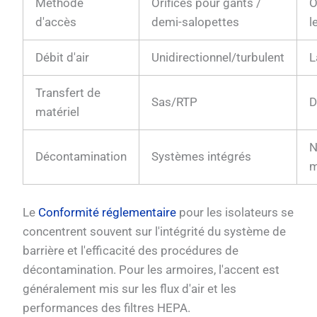
Méthode
Orifices pour gants /
O
d'accès
demi-salopettes
l
Débit d'air
Unidirectionnel/turbulent
L
Transfert de
Sas/RTP
D
matériel
N
Décontamination
Systèmes intégrés
m
Le
Conformité réglementaire
pour les isolateurs se
concentrent souvent sur l'intégrité du système de
barrière et l'efficacité des procédures de
décontamination. Pour les armoires, l'accent est
généralement mis sur les flux d'air et les
performances des filtres HEPA.