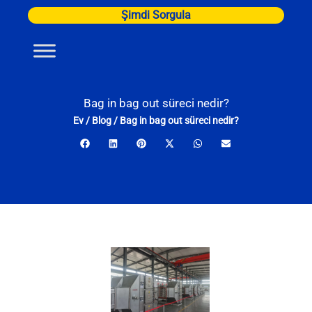
İçeriğe
Şimdi Sorgula
atla
Bag in bag out süreci nedir?
Ev
/
Blog
/
Bag in bag out süreci nedir?