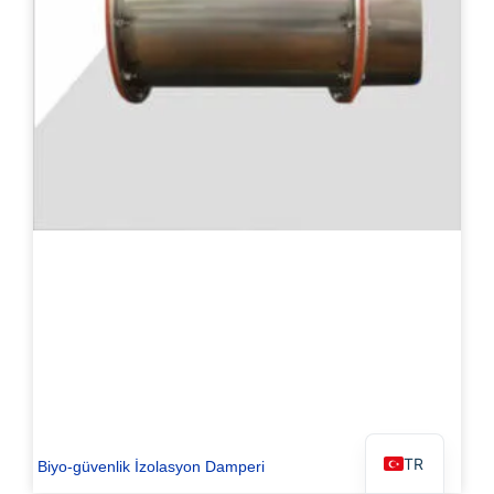
PL
ES
RO
RU
PT
IT
KO
FR
EN
TR
Biyo-güvenlik İzolasyon Damperi