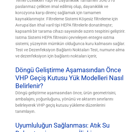
Temel Özellikleri Yapı ve Dayanıklılık Tamamen 304/316
paslanmaz çelikten imal edilmiş olup, dayanıklılık ve
korozyona karşı direnç sağlamak için tamamen
kaynaklanmıştır. Filtreleme Sistemi Köşesiz filtreleme için
Avrupa'dan ithal varil tipi HEPA filtrelerle donatılmıştır;
kapsamlı bir tarama cihazı sayesinde sızıntı tespitini geliştirir.
Isıtma Sistemi HEPA filtresini çevreleyen entegre ısıtma
sistemi, yüzeyinin mümkün olduğunca kuru kalmasını sağlar.
Test ve Dezenfeksiyon Bağlantı Noktaları Test, numune alma
ve dezenfeksiyon için bağlantı noktaları içerir,
Döngü Geliştirme Aşamasından Önce
VHP Geçiş Kutusu Yük Modelleri Nasıl
Belirlenir?
Döngü geliştirme aşamasından önce, ürün geometrisini,
ambalajını, yoğunluğunu, yönünü ve aktarım sınırlarını
belirleyerek VHP geçiş kutusu yükleme düzenlerini
tanımlayın.
Uyumluluğun Sağlanması: Atık Su