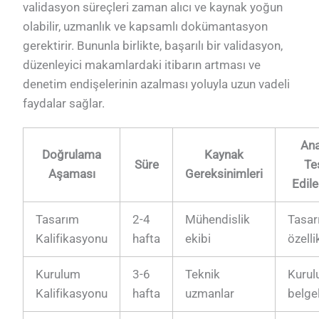
validasyon süreçleri zaman alıcı ve kaynak yoğun
olabilir, uzmanlık ve kapsamlı dokümantasyon
gerektirir. Bununla birlikte, başarılı bir validasyon,
düzenleyici makamlardaki itibarın artması ve
denetim endişelerinin azalması yoluyla uzun vadeli
faydalar sağlar.
Ana
Doğrulama
Kaynak
Süre
Te
Aşaması
Gereksinimleri
Edile
Tasarım
2-4
Mühendislik
Tasar
Kalifikasyonu
hafta
ekibi
özelli
Kurulum
3-6
Teknik
Kuru
Kalifikasyonu
hafta
uzmanlar
belgel