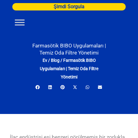
İçeriğe
Şimdi Sorgula
atla
Farmasötik BIBO Uygulamaları |
Temiz Oda Filtre Yönetimi
Ev
/
Blog
/
Farmasötik BIBO
Uygulamaları | Temiz Oda Filtre
Yönetimi
İlaç endüstrisi eşi benzeri görülmemiş bir zorlukla