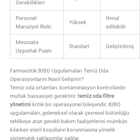
Gereklilikleri
Personel
İhmal
Yüksek
Maruziyet Riski
edilebilir
Mevzuata
Standart
Geliştirilmiş
Uygunluk Puanı
Farmasötik BIBO Uygulamaları Temiz Oda
Operasyonlarını Nasıl Geliştirir?
Temiz oda ortamları, kontaminasyon kontrolünde
mutlak hassasiyet gerektirir.
temi̇z oda fi̇ltre
yöneti̇mi̇
kritik bir operasyonel bileşendir. BIBO
uygulamaları, geleneksel olarak çevresel bütünlüğü
tehlikeye atan gerekli bakım faaliyetlerini mümkün
kılarken steril koşulların korunmasına yönelik
sistematik yaklaşımlar sağlar.