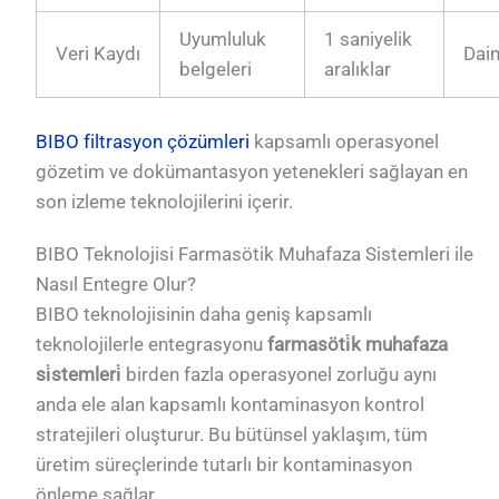
Uyumluluk
1 saniyelik
Veri Kaydı
Dai
belgeleri
aralıklar
BIBO filtrasyon çözümleri
kapsamlı operasyonel
gözetim ve dokümantasyon yetenekleri sağlayan en
son izleme teknolojilerini içerir.
BIBO Teknolojisi Farmasötik Muhafaza Sistemleri ile
Nasıl Entegre Olur?
BIBO teknolojisinin daha geniş kapsamlı
teknolojilerle entegrasyonu
farmasöti̇k muhafaza
si̇stemleri̇
birden fazla operasyonel zorluğu aynı
anda ele alan kapsamlı kontaminasyon kontrol
stratejileri oluşturur. Bu bütünsel yaklaşım, tüm
üretim süreçlerinde tutarlı bir kontaminasyon
önleme sağlar.