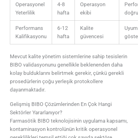
Operasyonel
4-8
Operasyon
Perf
Yeterlilik
hafta
ekibi
doğru
Performans
6-12
Kalite
Uyuml
Kalifikasyonu
hafta
güvencesi
göste
Mevcut kalite yönetim sistemlerine sahip tesislerin
BIBO validasyonunu genellikle beklenenden daha
kolay bulduklarını belirtmek gerekir, çünkü gerekli
prosedürlerin çoğu yerleşik protokollere
dayanmaktadır.
Gelişmiş BIBO Çözümlerinden En Çok Hangi
Sektörler Yararlanıyor?
Farmasötik BIBO teknolojisinin uygulama kapsamı,
kontaminasyon kontrolünün kritik operasyonel
gereklilikleri temsil ettiği çok sayıda sektöre