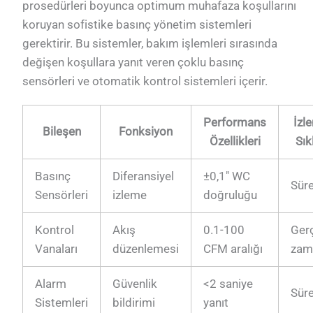
prosedürleri boyunca optimum muhafaza koşullarını
koruyan sofistike basınç yönetim sistemleri
gerektirir. Bu sistemler, bakım işlemleri sırasında
değişen koşullara yanıt veren çoklu basınç
sensörleri ve otomatik kontrol sistemleri içerir.
Performans
İzl
Bileşen
Fonksiyon
Özellikleri
Sık
Basınç
Diferansiyel
±0,1″ WC
Süre
Sensörleri
izleme
doğruluğu
Kontrol
Akış
0.1-100
Ger
Vanaları
düzenlemesi
CFM aralığı
zam
Alarm
Güvenlik
<2 saniye
Süre
Sistemleri
bildirimi
yanıt